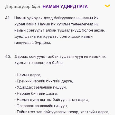
Дөрөвдүгээр бүлэг:
НАМЫН УДИРДЛАГА
4.1.
Намын удирдах дээд байгууллага нь намын Их
хурал байна. Намын Их хурлын төлөөлөгчид нь
намын сонгуульт албан тушаалтнууд болон анхан,
дунд шатны нэгжүүдээс сонгогдсон намын
гишүүдээс бүрдэнэ.
4.2.
Дараах сонгуульт албан тушаалтнууд нь намын их
хурлын төлөөлөгчид байна.
- Намын дарга,
- Ерөнхий нарийн бичгийн дарга,
- Удирдах зөвлөлийн гишүүн,
- Нарийн бичгийн дарга,
- Намын дунд шатны байгууллагын дарга,
- Төлөөлөх зөвлөлийн гишүүн,
- Гүйцэтгэх төв байгууллагын газар, хэлтсийн дарга,