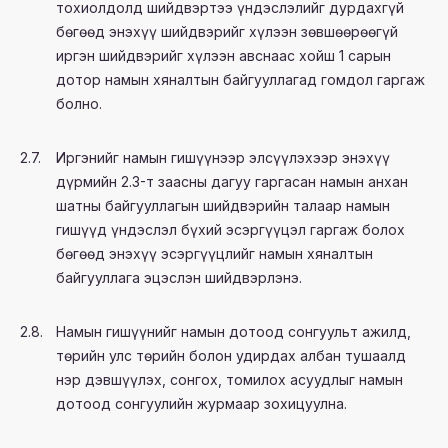
тохиолдолд шийдвэртээ үндэслэлийг дурдахгүй
бөгөөд энэхүү шийдвэрийг хүлээн зөвшөөрөөгүй
иргэн шийдвэрийг хүлээн авснаас хойш 1 сарын
дотор намын хяналтын байгууллагад гомдол гаргаж
болно.
2.7.
Иргэнийг намын гишүүнээр элсүүлэхээр энэхүү
дүрмийн 2.3-т заасны дагуу гаргасан намын анхан
шатны байгууллагын шийдвэрийн талаар намын
гишүүд үндэслэл бүхий эсэргүүцэл гаргаж болох
бөгөөд энэхүү эсэргүүцлийг намын хяналтын
байгууллага эцэслэн шийдвэрлэнэ.
2.8.
Намын гишүүнийг намын дотоод сонгуульт ажилд,
төрийн улс төрийн болон удирдах албан тушаалд
нэр дэвшүүлэх, сонгох, томилох асуудлыг намын
дотоод сонгуулийн журмаар зохицуулна.