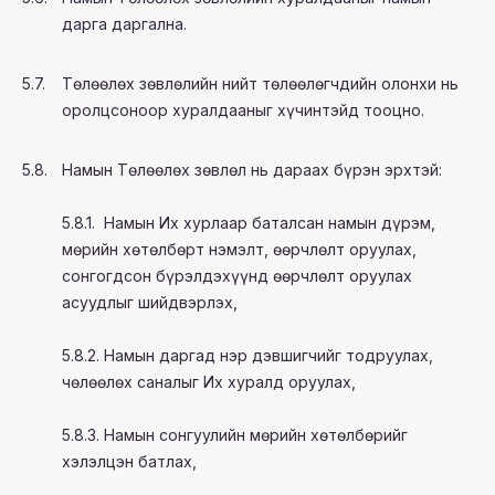
дарга даргална.
5.7.
Төлөөлөх зөвлөлийн нийт төлөөлөгчдийн олонхи нь
оролцсоноор хуралдааныг хүчинтэйд тооцно.
5.8.
Намын Төлөөлөх зөвлөл нь дараах бүрэн эрхтэй:
5.8.1. Намын Их хурлаар баталсан намын дүрэм,
мөрийн хөтөлбөрт нэмэлт, өөрчлөлт оруулах,
сонгогдсон бүрэлдэхүүнд өөрчлөлт оруулах
асуудлыг шийдвэрлэх,
5.8.2. Намын даргад нэр дэвшигчийг тодруулах,
чөлөөлөх саналыг Их хуралд оруулах,
5.8.3. Намын сонгуулийн мөрийн хөтөлбөрийг
хэлэлцэн батлах,