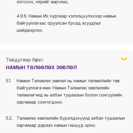
зогсоох, нэрийг өөрчлөх,
4.9.6. Намын Их хурлаар хэлэлцүүлэхээр намын
байгууллагаас оруулсан бусад асуудлыг
шийдвэрлэх.
Тавдугаар бүлэг:
НАМЫН ТӨЛӨӨЛӨХ ЗӨВЛӨЛ
5.1.
Намын Төлөөлөх зөвлөл нь намын төлөөллийн төв
байгууллага мөн. Намын Төлөөлөх зөвлөлийн
төлөөлөгчид нь албан тушаалын болон сонгуулийн
зарчмаар сонгогдоно.
5.2.
Төлөөлөх зөвлөлийн бүрэлдэхүүнд албан тушаалын
зарчмаар дараах намын гишүүд орно.