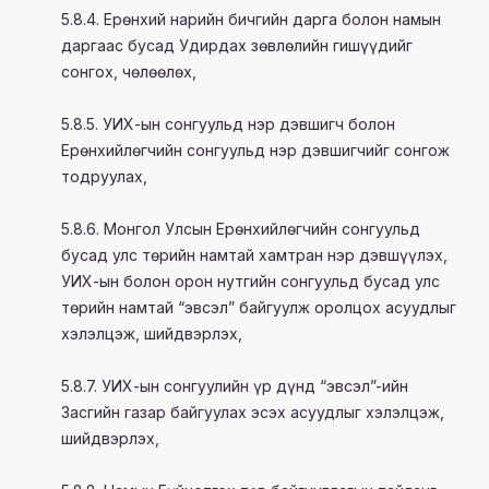
5.8.4. Ерөнхий нарийн бичгийн дарга болон намын
даргаас бусад Удирдах зөвлөлийн гишүүдийг
сонгох, чөлөөлөх,
5.8.5. УИХ-ын сонгуульд нэр дэвшигч болон
Ерөнхийлөгчийн сонгуульд нэр дэвшигчийг сонгож
тодруулах,
5.8.6. Монгол Улсын Ерөнхийлөгчийн сонгуульд
бусад улс төрийн намтай хамтран нэр дэвшүүлэх,
УИХ-ын болон орон нутгийн сонгуульд бусад улс
төрийн намтай “эвсэл” байгуулж оролцох асуудлыг
хэлэлцэж, шийдвэрлэх,
5.8.7. УИХ-ын сонгуулийн үр дүнд “эвсэл”-ийн
Засгийн газар байгуулах эсэх асуудлыг хэлэлцэж,
шийдвэрлэх,