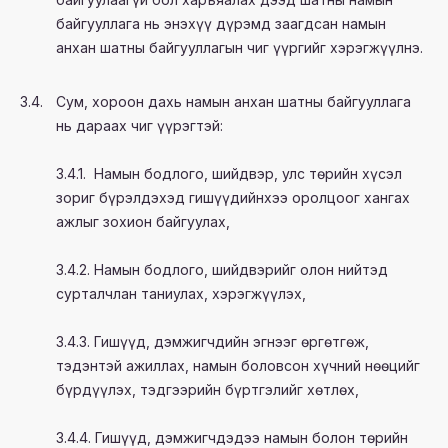
байгууллага нь энэхүү дүрэмд заагдсан намын
анхан шатны байгууллагын чиг үүргийг хэрэгжүүлнэ.
3.4.
Сум, хороон дахь намын анхан шатны байгууллага
нь дараах чиг үүрэгтэй:
3.4.1. Намын бодлого, шийдвэр, улс төрийн хүсэл
зориг бүрэлдэхэд гишүүдийнхээ оролцоог хангах
ажлыг зохион байгуулах,
3.4.2. Намын бодлого, шийдвэрийг олон нийтэд
сурталчлан таниулах, хэрэгжүүлэх,
3.4.3. Гишүүд, дэмжигчдийн эгнээг өргөтгөж,
тэдэнтэй ажиллах, намын боловсон хүчний нөөцийг
бүрдүүлэх, тэдгээрийн бүртгэлийг хөтлөх,
3.4.4. Гишүүд, дэмжигчдэдээ намын болон төрийн