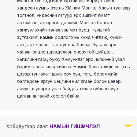
Монгол хүн гэдгийг илэрхийлнэ. Баруун тийш
хандсан сумны зэв нь ХҮН нам Монгол Улсын тусгаар
тогтнол, үндэсний язгуур эрх ашгийг ямагт
эрхэмлэн, эх орноо дэлхийн Монгол болгон
хөгжүүлэхийн төлөө зэв мэт хурц, тууштай
зүтгэхийг, намын бодлого нь хүнд чиглэж, хүний
эрх, эрх чөлөө, тэр дундаа баялаг бүтээх эрх
чөлөөг онцлон дээдэлсэн оновчтой шийдэл,
хөгжлийн гарц буюу Хүмүүнлэг эрх чөлөөний үзэл
баримтлалыг илэрхийлнэ. Намын бэлгэдлийн өнгө нь
цэвэр тунгалаг, шинэ эрч хүч, тэгш боломжийг
бэлгэдсэн яргуй цэцгийн нил ягаан болон цэвэр
ариун, шударга үнэн байдлын илэрхийлэл сүүн
цагаан өнгөний хослол байна.
Хоёрдугаар бүлэг:
НАМЫН ГИШҮҮНЧЛЭЛ