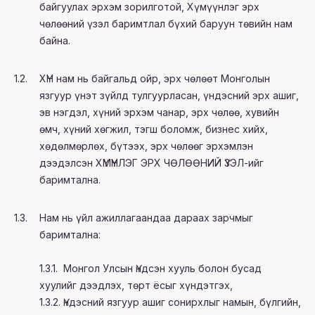
байгуулах эрхэм зорилготой, Хүмүүнлэг эрх
чөлөөний үзэл баримтлал бүхий баруун төвийн нам
байна.
1.2.
ХҮН нам нь байгальд ойр, эрх чөлөөт Монголын
язгуур үнэт зүйлд тулгуурласан, үндэсний эрх ашиг,
эв нэгдэл, хүний эрхэм чанар, эрх чөлөө, хувийн
өмч, хүний хөгжил, тэгш боломж, бизнес хийх,
хөдөлмөрлөх, бүтээх, эрх чөлөөг эрхэмлэн
дээдэлсэн ХҮМҮҮНЛЭГ ЭРХ ЧӨЛӨӨНИЙ ҮЗЭЛ-ийг
баримтална.
1.3.
Нам нь үйл ажиллагаандаа дараах зарчмыг
баримтална:
1.3.1. Монгол Улсын Үндсэн хууль болон бусад
хуулийг дээдлэх, төрт ёсыг хүндэтгэх,
1.3.2. Үндэсний язгуур ашиг сонирхлыг намын, бүлгийн,