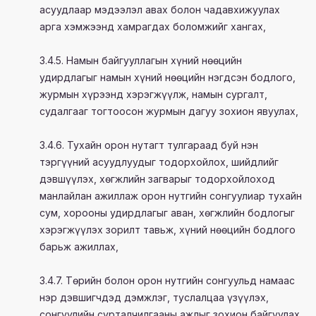
асуудлаар мэдээлэл авах болон чадавхижуулах
арга хэмжээнд хамрагдах боломжийг хангах,
3.4.5. Намын байгууллагын хүний нөөцийн
удирдлагыг намын хүний нөөцийн нэгдсэн бодлого,
журмын хүрээнд хэрэгжүүлж, намын сургалт,
судалгааг тогтоосон журмын дагуу зохион явуулах,
3.4.6. Тухайн орон нутагт тулгараад буй нэн
тэргүүний асуудлуудыг тодорхойлох, шийдлийг
дэвшүүлэх, хөгжлийн загварыг тодорхойлоход
манлайлан ажиллаж орон нутгийн сонгуулиар тухайн
сум, хорооны удирдлагыг аван, хөгжлийн бодлогыг
хэрэгжүүлэх зорилт тавьж, хүний нөөцийн бодлого
барьж ажиллах,
3.4.7. Төрийн болон орон нутгийн сонгуульд намаас
нэр дэвшигчдэд дэмжлэг, туслалцаа үзүүлэх,
сонгуулийн сурталчилгааны ажлыг зохион байгуулах.