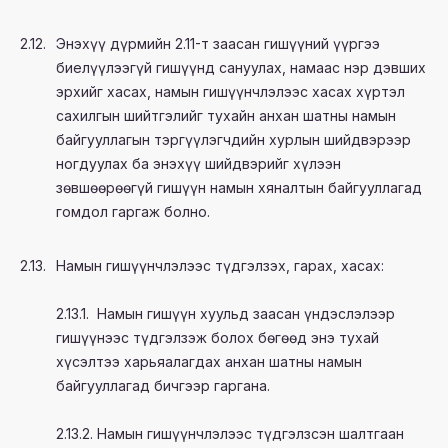
2.12.
Энэхүү дүрмийн 2.11-т заасан гишүүний үүргээ
биелүүлээгүй гишүүнд сануулах, намаас нэр дэвших
эрхийг хасах, намын гишүүнчлэлээс хасах хүртэл
сахилгын шийтгэлийг тухайн анхан шатны намын
байгууллагын тэргүүлэгчдийн хурлын шийдвэрээр
ногдуулах ба энэхүү шийдвэрийг хүлээн
зөвшөөрөөгүй гишүүн намын хяналтын байгууллагад
гомдол гаргаж болно.
2.13.
Намын гишүүнчлэлээс түдгэлзэх, гарах, хасах:
2.13.1. Намын гишүүн хуульд заасан үндэслэлээр
гишүүнээс түдгэлзэж болох бөгөөд энэ тухай
хүсэлтээ харьяалагдах анхан шатны намын
байгууллагад бичгээр гаргана.
2.13.2. Намын гишүүнчлэлээс түдгэлзсэн шалтгаан