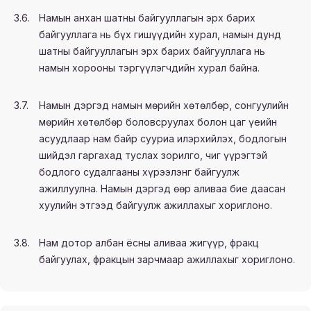
3.6.
Намын анхан шатны байгууллагын эрх барих
байгууллага нь бүх гишүүдийн хурал, намын дунд
шатны байгууллагын эрх барих байгууллага нь
намын хорооны тэргүүлэгчдийн хурал байна.
3.7.
Намын дэргэд намын мөрийн хөтөлбөр, сонгуулийн
мөрийн хөтөлбөр боловсруулах болон цаг үеийн
асуудлаар нам байр сууриа илэрхийлэх, бодлогын
шийдэл гаргахад туслах зорилго, чиг үүрэгтэй
бодлого судалгааны хүрээлэнг байгуулж
ажиллуулна. Намын дэргэд өөр аливаа бие даасан
хуулийн этгээд байгуулж ажиллахыг хориглоно.
3.8.
Нам дотор албан ёсны аливаа жигүүр, фракц
байгуулах, фракцын зарчмаар ажиллахыг хориглоно.