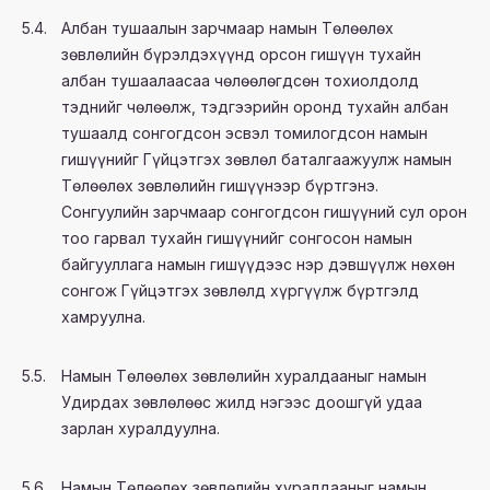
5.4.
Албан тушаалын зарчмаар намын Төлөөлөх
зөвлөлийн бүрэлдэхүүнд орсон гишүүн тухайн
албан тушаалаасаа чөлөөлөгдсөн тохиолдолд
тэднийг чөлөөлж, тэдгээрийн оронд тухайн албан
тушаалд сонгогдсон эсвэл томилогдсон намын
гишүүнийг Гүйцэтгэх зөвлөл баталгаажуулж намын
Төлөөлөх зөвлөлийн гишүүнээр бүртгэнэ.
Сонгуулийн зарчмаар сонгогдсон гишүүний сул орон
тоо гарвал тухайн гишүүнийг сонгосон намын
байгууллага намын гишүүдээс нэр дэвшүүлж нөхөн
сонгож Гүйцэтгэх зөвлөлд хүргүүлж бүртгэлд
хамруулна.
5.5.
Намын Төлөөлөх зөвлөлийн хуралдааныг намын
Удирдах зөвлөлөөс жилд нэгээс доошгүй удаа
зарлан хуралдуулна.
5.6.
Намын Төлөөлөх зөвлөлийн хуралдааныг намын