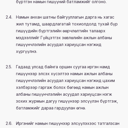
бүртгэн намын гишүүний батламжийг олгоно.
2.4.
Намын анхан шатны байгууллагын дарга нь хагас
жил тутамд, шаардлагатай тохиолдолд тухай бүр
гишүүдийн бүртгэлийн өөрчлөлтийн талаарх
мэдээллийг Гүйцэтгэх зөвлөлийн ажлын албаны
гишүүнчлэлийн асуудал хариуцсан нэгжид
хүргүүлнэ.
2.5.
Гадаад улсад байнга оршин суугаа иргэн намд
гишүүнээр элсэх хүсэлтээ намын ажлын албаны
гишүүнчлэлийн асуудал хариуцсан нэгжид цахим
хэлбэрээр гаргаж болох бөгөөд намын ажлын
албаны гишүүнчлэлийн асуудал хариуцсан нэгж
зохих журмын дагуу гишүүнээр элсүүлэн бүртгэж,
батламжийг дараа гардуулан өгнө.
2.6.
Иргэнийг намын гишүүнээр элсүүлэхээс татгалзсан