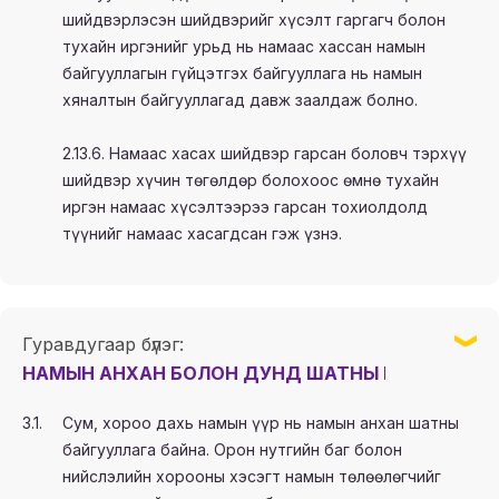
шийдвэрлэсэн шийдвэрийг хүсэлт гаргагч болон
тухайн иргэнийг урьд нь намаас хассан намын
байгууллагын гүйцэтгэх байгууллага нь намын
хяналтын байгууллагад давж заалдаж болно.
2.13.6. Намаас хасах шийдвэр гарсан боловч тэрхүү
шийдвэр хүчин төгөлдөр болохоос өмнө тухайн
иргэн намаас хүсэлтээрээ гарсан тохиолдолд
түүнийг намаас хасагдсан гэж үзнэ.
Гуравдугаар бүлэг:
НАМЫН АНХАН БОЛОН ДУНД ШАТНЫ БАЙГУУЛЛА
3.1.
Сум, хороо дахь намын үүр нь намын анхан шатны
байгууллага байна. Орон нутгийн баг болон
нийслэлийн хорооны хэсэгт намын төлөөлөгчийг