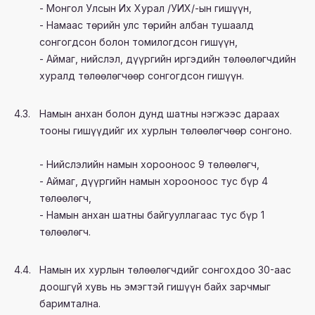
- Монгол Улсын Их Хурал /УИХ/-ын гишүүн,
- Намаас төрийн улс төрийн албан тушаалд
сонгогдсон болон томилогдсон гишүүн,
- Аймаг, нийслэл, дүүргийн иргэдийн төлөөлөгчдийн
хуралд төлөөлөгчөөр сонгогдсон гишүүн.
4.3.
Намын анхан болон дунд шатны нэгжээс дараах
тооны гишүүдийг их хурлын төлөөлөгчөөр сонгоно.
- Нийслэлийн намын хорооноос 9 төлөөлөгч,
- Аймаг, дүүргийн намын хорооноос тус бүр 4
төлөөлөгч,
- Намын анхан шатны байгууллагаас тус бүр 1
төлөөлөгч.
4.4.
Намын их хурлын төлөөлөгчдийг сонгохдоо 30-аас
доошгүй хувь нь эмэгтэй гишүүн байх зарчмыг
баримтална.