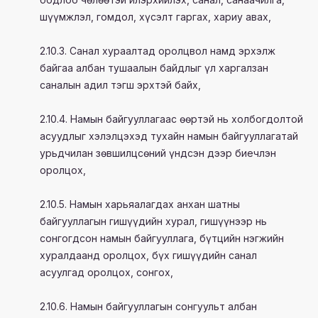
шүүмжлэл, гомдол, хүсэлт гаргах, хариу авах,
2.10.3. Санал хураалтад оролцвол намд эрхэлж
байгаа албан тушаалын байдлыг үл харгалзан
саналын адил тэгш эрхтэй байх,
2.10.4. Намын байгууллагаас өөртэй нь холбогдолтой
асуудлыг хэлэлцэхэд тухайн намын байгууллагатай
урьдчилан зөвшилцсөний үндсэн дээр биечлэн
оролцох,
2.10.5. Намын харьяалагдах анхан шатны
байгууллагын гишүүдийн хурал, гишүүнээр нь
сонгогдсон намын байгууллага, бүтцийн нэгжийн
хуралдаанд оролцох, бүх гишүүдийн санал
асуулгад оролцох, сонгох,
2.10.6. Намын байгууллагын сонгуульт албан