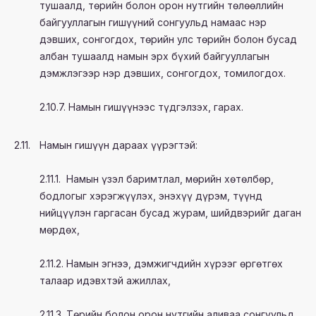
тушаалд, төрийн болон орон нутгийн төлөөллийн
байгууллагын гишүүний сонгуульд намаас нэр
дэвших, сонгогдох, төрийн улс төрийн болон бусад
албан тушаалд намын эрх бүхий байгууллагын
дэмжлэгээр нэр дэвших, сонгогдох, томилогдох.
2.10.7. Намын гишүүнээс түдгэлзэх, гарах.
2.11.
Намын гишүүн дараах үүрэгтэй:
2.11.1. Намын үзэл баримтлал, мөрийн хөтөлбөр,
бодлогыг хэрэгжүүлэх, энэхүү дүрэм, түүнд
нийцүүлэн гаргасан бусад журам, шийдвэрийг даган
мөрдөх,
2.11.2. Намын эгнээ, дэмжигчдийн хүрээг өргөтгөх
талаар идэвхтэй ажиллах,
2.11.3. Төрийн болон орон нутгийн аливаа сонгуульд