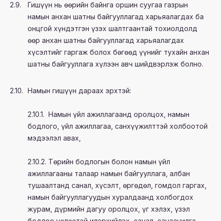
2.9.
Гишүүн нь өөрийн байнга оршин суугаа газрын
намын анхан шатны байгууллагад харьяалагдах ба
онцгой хүндэтгэн үзэх шалтгаантай тохиолдолд
өөр анхан шатны байгууллагад харьяалагдах
хүсэлтийг гаргаж болох бөгөөд үүнийг тухайн анхан
шатны байгууллага хүлээн авч шийдвэрлэж болно.
2.10.
Намын гишүүн дараах эрхтэй:
2.10.1. Намын үйл ажиллагаанд оролцох, намын
бодлого, үйл ажиллагаа, санхүүжилттэй холбоотой
мэдээлэл авах,
2.10.2. Төрийн бодлогын болон намын үйл
ажиллагааны талаар намын байгууллага, албан
тушаалтанд санал, хүсэлт, өргөдөл, гомдол гаргах,
намын байгууллагуудын хуралдаанд холбогдох
журам, дүрмийн дагуу оролцох, үг хэлэх, үзэл
бодлоо чөлөөтэй илэрхийлэх, санал, санаачилга,