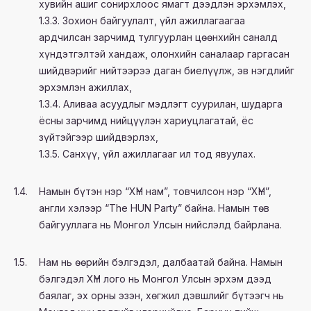
хувийн ашиг сонирхлоос ямагт дээдлэн эрхэмлэх,
1.3.3. Зохион байгуулалт, үйл ажиллагаагаа
ардчилсан зарчимд тулгуурлан цөөнхийн саналд
хүндэтгэлтэй хандаж, олонхийн саналаар гаргасан
шийдвэрийг нийтээрээ даган биелүүлж, эв нэгдлийг
эрхэмлэн ажиллах,
1.3.4. Аливаа асуудлыг мэдлэгт суурилан, шударга
ёсны зарчимд нийцүүлэн хариуцлагатай, ёс
зүйтэйгээр шийдвэрлэх,
1.3.5. Санхүү, үйл ажиллагааг ил тод явуулах.
1.4.
Намын бүтэн нэр “ХҮН нам”, товчилсон нэр “ХҮН”,
англи хэлээр “The HUN Party” байна. Намын төв
байгууллага нь Монгол Улсын нийслэлд байрлана.
1.5.
Нам нь өөрийн бэлгэдэл, далбаатай байна. Намын
бэлгэдэл ХҮН лого нь Монгол Улсын эрхэм дээд
баялаг, эх орны эзэн, хөгжил дэвшлийг бүтээгч нь