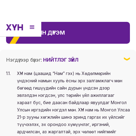
НАМЫН ДҮРЭМ
Нэгдүгээр бүлэг:
НИЙТЛЭГ ЗҮЙЛ
1.1.
ХҮН нам (цаашид “Нам” гэх) нь Хөдөлмөрийн
үндэсний намын хууль ёсны эрх залгамжлагч мөн
бөгөөд гишүүдийн сайн дурын үндсэн дээр
эвлэлдэн нэгдсэн, улс төрийн үйл ажиллагааг
хараат бус, бие даасан байдлаар явуулдаг Монгол
Улсын иргэдийн нэгдэл мөн. ХҮН нам нь Монгол Улсаа
21-р зууны хөгжлийн шинэ эринд гаргах их үйлсийг
түүчээлэх, эх орондоо хүмүүнлэг, иргэний,
ардчилсан, аз жаргалтай, эрх чөлөөт нийгмийг