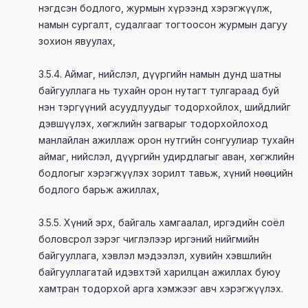
нэгдсэн бодлого, журмын хүрээнд хэрэгжүүлж,
намын сургалт, судалгааг тогтоосон журмын дагуу
зохион явуулах,
3.5.4. Аймаг, нийслэл, дүүргийн намын дунд шатны
байгууллага нь тухайн орон нутагт тулгараад буй
нэн тэргүүний асуудлуудыг тодорхойлох, шийдлийг
дэвшүүлэх, хөгжлийн загварыг тодорхойлоход
манлайлан ажиллаж орон нутгийн сонгуулиар тухайн
аймаг, нийслэл, дүүргийн удирдлагыг аван, хөгжлийн
бодлогыг хэрэгжүүлэх зорилт тавьж, хүний нөөцийн
бодлого барьж ажиллах,
3.5.5. Хүний эрх, байгаль хамгаалал, иргэдийн соёл
боловсрол зэрэг чиглэлээр иргэний нийгмийн
байгууллага, хэвлэл мэдээлэл, хувийн хэвшлийн
байгууллагатай идэвхтэй харилцан ажиллах буюу
хамтран тодорхой арга хэмжээг авч хэрэгжүүлэх.