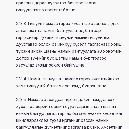
арилсны дараа хүсэлтээ бичгээр гарган
гишүүнчлэлээ сэргээж болно.
2.13.3. Гишүүн намаас гарах хүсэлтээ харьяалагдах
анхан шатны намын байгууллагад бичгээр
гаргаснаар тухайн гишүүний намын гишүүнчлэл
дуусгавар болох ба ийнхүү хүсэлт гаргаснаас хойш
тухайн анхан шатны намын байгууллага 30 хоногийн
дотор түүнийг бүх шатны намын бүртгэлээс
хасуулах ажлыг зохион байгуулна.
2.13.4. Намын гишүүн нь намаас гарах хүсэлтийнхээ
хамт гишүүний батламжаа намд буцаан өгнө.
2.13.5. Намаас хасагдсан иргэн дахин намд элсэх
хүсэлтээ өөрийн оршин суух газрын анхан шатны
намын байгууллагад гаргах бөгөөд энэхүү хүсэлтийг
шийдвэрлэхдээ тухай иргэнийг хассан намын
байгууллагын дүгнэлтийг харгалзаж үзнэ. Хүсэлтийг