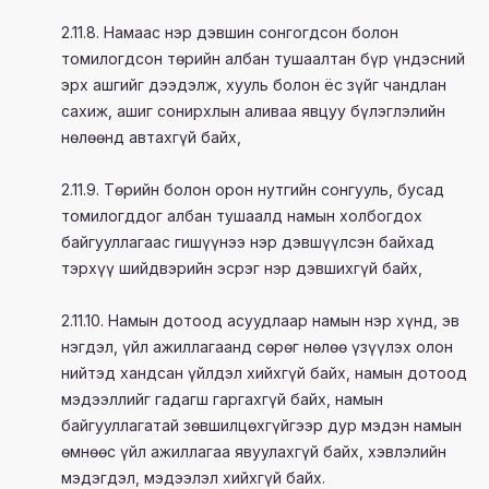
2.11.8. Намаас нэр дэвшин сонгогдсон болон
томилогдсон төрийн албан тушаалтан бүр үндэсний
эрх ашгийг дээдэлж, хууль болон ёс зүйг чандлан
сахиж, ашиг сонирхлын аливаа явцуу бүлэглэлийн
нөлөөнд автахгүй байх,
2.11.9. Төрийн болон орон нутгийн сонгууль, бусад
томилогддог албан тушаалд намын холбогдох
байгууллагаас гишүүнээ нэр дэвшүүлсэн байхад
тэрхүү шийдвэрийн эсрэг нэр дэвшихгүй байх,
2.11.10. Намын дотоод асуудлаар намын нэр хүнд, эв
нэгдэл, үйл ажиллагаанд сөрөг нөлөө үзүүлэх олон
нийтэд хандсан үйлдэл хийхгүй байх, намын дотоод
мэдээллийг гадагш гаргахгүй байх, намын
байгууллагатай зөвшилцөхгүйгээр дур мэдэн намын
өмнөөс үйл ажиллагаа явуулахгүй байх, хэвлэлийн
мэдэгдэл, мэдээлэл хийхгүй байх.