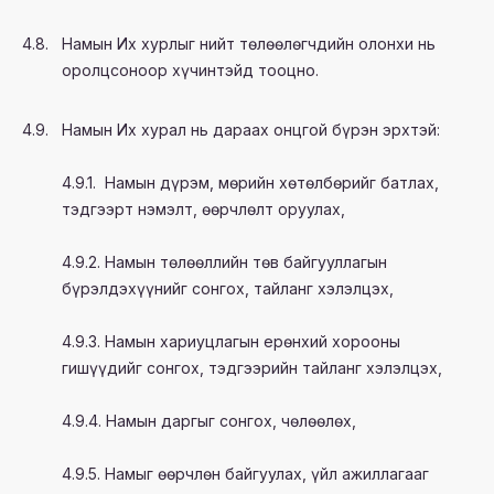
4.8.
Намын Их хурлыг нийт төлөөлөгчдийн олонхи нь
оролцсоноор хүчинтэйд тооцно.
4.9.
Намын Их хурал нь дараах онцгой бүрэн эрхтэй:
4.9.1. Намын дүрэм, мөрийн хөтөлбөрийг батлах,
тэдгээрт нэмэлт, өөрчлөлт оруулах,
4.9.2. Намын төлөөллийн төв байгууллагын
бүрэлдэхүүнийг сонгох, тайланг хэлэлцэх,
4.9.3. Намын хариуцлагын ерөнхий хорооны
гишүүдийг сонгох, тэдгээрийн тайланг хэлэлцэх,
4.9.4. Намын даргыг сонгох, чөлөөлөх,
4.9.5. Намыг өөрчлөн байгуулах, үйл ажиллагааг