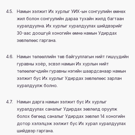
4.5.
Намын ээлжит Их хурлыг УИХ-ын сонгуулийн өмнөх
жил болон сонгуулийн дараа тухайн жилд багтаан
хуралдуулна. Их хурлыг хуралдуулах шийдвэрийг
30-аас доошгүй хоногийн өмнө намын Удирдах
зөвлөлөөс гаргана.
4.6.
Намын төлөөллийн төв байгууллагын нийт гишүүдийн
гуравны хоёр, эсвэл намын Их хурлын нийт
төлөөлөгчдийн гуравны нэгийн шаардсанаар намын
ээлжит бус Их хурлыг Удирдах зөвлөлөөс зарлан
хуралдуулж болно.
4.7.
Намын дарга намын ээлжит бус Их хурлыг
хуралдуулах саналыг Удирдах зөвлөлд оруулж
болох бөгөөд саналыг Удирдах зөвлөл 14 хоногийн
дотор хэлэлцэж ээлжит бус Их хурал хуралдуулах
шийдвэр гаргана.