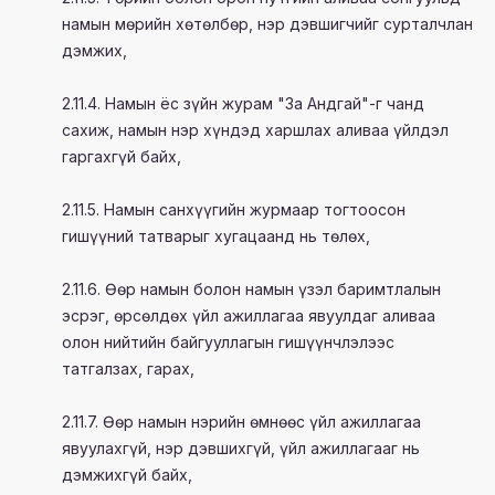
намын мөрийн хөтөлбөр, нэр дэвшигчийг сурталчлан
дэмжих,
2.11.4. Намын ёс зүйн журам "За Андгай"-г чанд
сахиж, намын нэр хүндэд харшлах аливаа үйлдэл
гаргахгүй байх,
2.11.5. Намын санхүүгийн журмаар тогтоосон
гишүүний татварыг хугацаанд нь төлөх,
2.11.6. Өөр намын болон намын үзэл баримтлалын
эсрэг, өрсөлдөх үйл ажиллагаа явуулдаг аливаа
олон нийтийн байгууллагын гишүүнчлэлээс
татгалзах, гарах,
2.11.7. Өөр намын нэрийн өмнөөс үйл ажиллагаа
явуулахгүй, нэр дэвшихгүй, үйл ажиллагааг нь
дэмжихгүй байх,