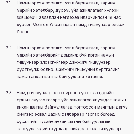
2.1.
Намын эрхэм зорилго, үзэл баримтлал, зарчим,
мөрийн хөтөлбөр, дүрэм, үйл ажиллагааг хүлээн
зөвшөөрч, эвлэлдэн нэгдэхээ илэрхийлсэн 18 нас
хүрсэн Монгол Улсын иргэн намд гишүүнээр элсэж
болно.
2.2.
Намын эрхэм зорилго, үзэл баримтлал, зарчим,
мөрийн хөтөлбөрийг дэмжиж буй иргэн намын
гишүүнээр элсэхгүйгээр дэмжигч гишүүнээр
бүртгүүлж болно. Дэмжигч гишүүний бүртгэлийг
намын анхан шатны байгууллага хөтөлнө.
2.3.
Намд гишүүнээр элсэх иргэн хүсэлтээ өөрийн
оршин суугаа газарт үйл ажиллагаа явуулдаг намын
анхан шатны байгууллагад тогтоосон маягтын дагуу
бичгээр эсвэл цахим хэлбэрээр гаргах бөгөөд
хүсэлтийг тухайн анхан шатны байгууллагын
тэргүүлэгчдийн хурлаар шийдвэрлэж, гишүүнээр