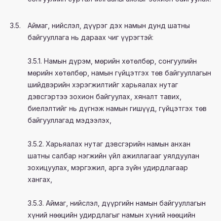
3.5.
Аймаг, нийслэл, дүүрэг дэх намын дунд шатны
байгууллага нь дараах чиг үүрэгтэй:
3.5.1. Намын дүрэм, мөрийн хөтөлбөр, сонгуулийн
мөрийн хөтөлбөр, намын гүйцэтгэх төв байгууллагын
шийдвэрийн хэрэгжилтийг харьяалах нутаг
дэвсгэртээ зохион байгуулах, хяналт тавих,
биелэлтийг нь дүгнэж намын гишүүд, гүйцэтгэх төв
байгууллагад мэдээлэх,
3.5.2. Харьяалах нутаг дэвсгэрийн намын анхан
шатны салбар нэгжийн үйл ажиллагааг уялдуулан
зохицуулах, мэргэжил, арга зүйн удирдлагаар
хангах,
3.5.3. Аймаг, нийслэл, дүүргийн намын байгууллагын
хүний нөөцийн удирдлагыг намын хүний нөөцийн