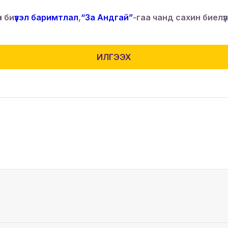
н би
үзэл баримтлал
,
“За Андгай”
-гаа чанд сахин биелүүл