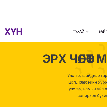
ТУХАЙ
БАЙ
ЭРХ ЧӨЛӨӨ
Улс төр, шийдвэр г
цогц хөтөлбөрийн х
улс төр, намын үйл
сонирхол бүхи