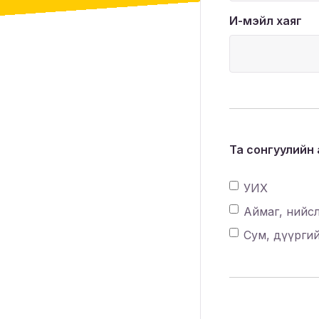
И-мэйл хаяг
Та сонгуулийн
УИХ
Аймаг, нийс
Сум, дүүрги