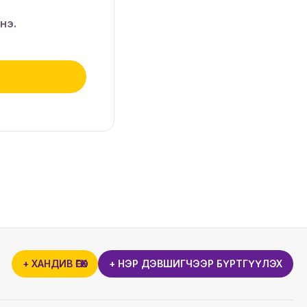
нэ.
+ ХАНДИВ ӨГӨХ
+ НЭР ДЭВШИГЧЭЭР БҮРТГҮҮЛЭХ