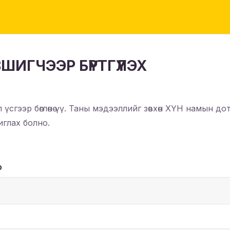
ШИГЧЭЭР БҮРТГҮҮЛЭХ
үсгээр бөглөнө үү. Таны мэдээллийг зөвхөн ХҮН намын до
глах болно.
р