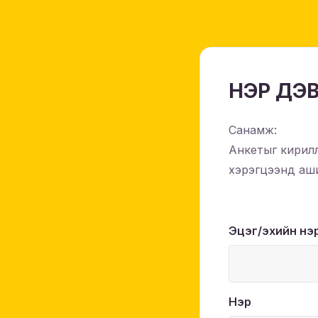
НЭР ДЭВ
Санамж:
Анкетыг кирилл 
хэрэгцээнд аши
Эцэг/эхийн нэ
Нэр