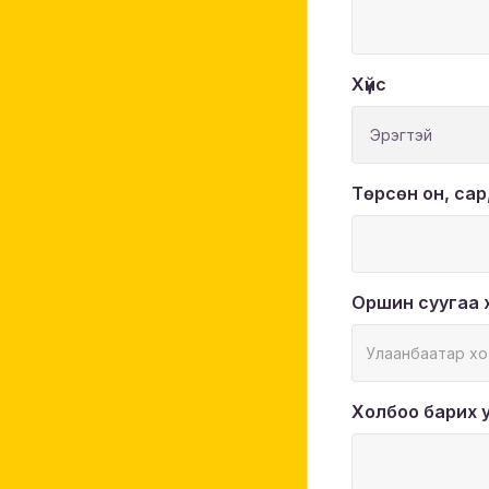
Хүйс
Төрсөн он, сар
Оршин суугаа 
Холбоо барих 