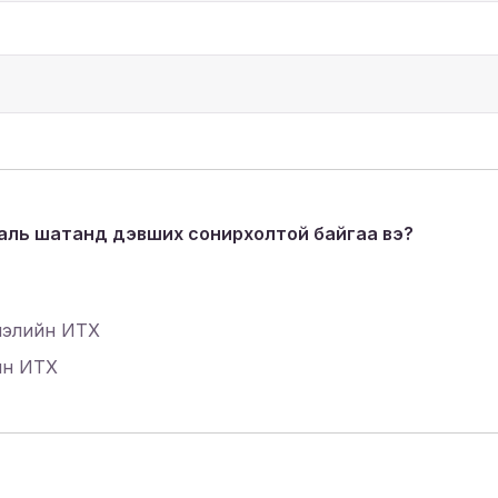
 аль шатанд дэвших сонирхолтой байгаа вэ?
лэлийн ИТХ
йн ИТХ