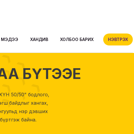
МЭДЭЭ
ХАНДИВ
ХОЛБОО БАРИХ
НЭВТРЭХ
ДАА БҮТЭЭЕ
ХҮН 50/50" бодлого,
эгш байдлыг хангах,
онгуульд нэр дэвших
бүртгэж байна.