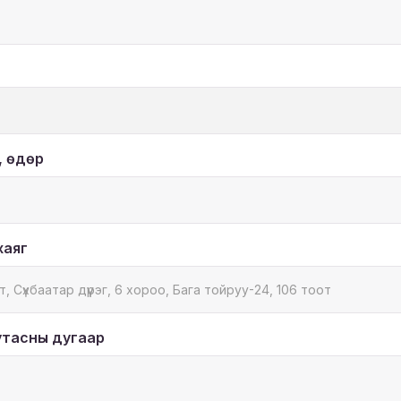
, өдөр
хаяг
утасны дугаар