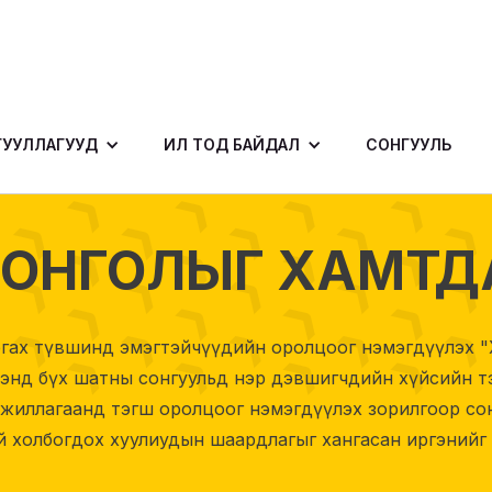
ГУУЛЛАГУУД
ИЛ ТОД БАЙДАЛ
СОНГУУЛЬ
Т МОНГОЛЫГ ХАМТ
аргах түвшинд эмэгтэйчүүдийн оролцоог нэмэгдүүлэх "
үрээнд бүх шатны сонгуульд нэр дэвшигчдийн хүйсийн т
 ажиллагаанд тэгш оролцоог нэмэгдүүлэх зорилгоор с
й холбогдох хуулиудын шаардлагыг хангасан иргэнийг 