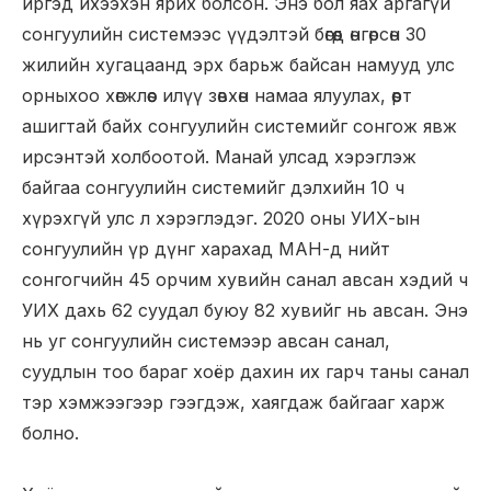
иргэд ихээхэн ярих болсон. Энэ бол яах аргагүй
сонгуулийн системээс үүдэлтэй бөгөөд өнгөрсөн 30
жилийн хугацаанд эрх барьж байсан намууд улс
орныхоо хөгжлөөс илүү зөвхөн намаа ялуулах, өөрт
ашигтай байх сонгуулийн системийг сонгож явж
ирсэнтэй холбоотой. Манай улсад хэрэглэж
байгаа сонгуулийн системийг дэлхийн 10 ч
хүрэхгүй улс л хэрэглэдэг. 2020 оны УИХ-ын
сонгуулийн үр дүнг харахад МАН-д нийт
сонгогчийн 45 орчим хувийн санал авсан хэдий ч
УИХ дахь 62 суудал буюу 82 хувийг нь авсан. Энэ
нь уг сонгуулийн системээр авсан санал,
суудлын тоо бараг хоёр дахин их гарч таны санал
тэр хэмжээгээр гээгдэж, хаягдаж байгааг харж
болно.