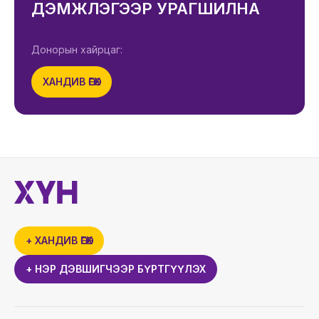
ДЭМЖЛЭГЭЭР УРАГШИЛНА
Донорын хайрцаг:
ХАНДИВ ӨГӨХ
+ ХАНДИВ ӨГӨХ
+ НЭР ДЭВШИГЧЭЭР БҮРТГҮҮЛЭХ