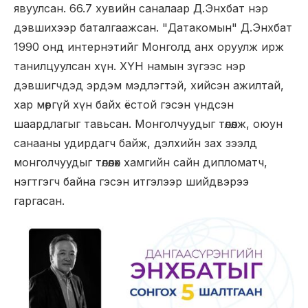
явуулсан. 66.7 хувийн саналаар Д.Энхбат нэр
дэвшихээр баталгаажсан. "Датакомын" Д.Энхбат
1990 онд интернэтийг Монголд анх оруулж ирж
танилцуулсан хүн. ХҮН намын зүгээс нэр
дэвшигчдэд эрдэм мэдлэгтэй, хийсэн ажилтай,
хар мөргүй хүн байх ёстой гэсэн үндсэн
шаардлагыг тавьсан. Монголчуудыг төлөөлж, оюун
санааны удирдагч байж, дэлхийн зах зээлд
монголчуудыг төлөөлөх хамгийн сайн дипломатч,
нэгтгэгч байна гэсэн итгэлээр шийдвэрээ
гаргасан.