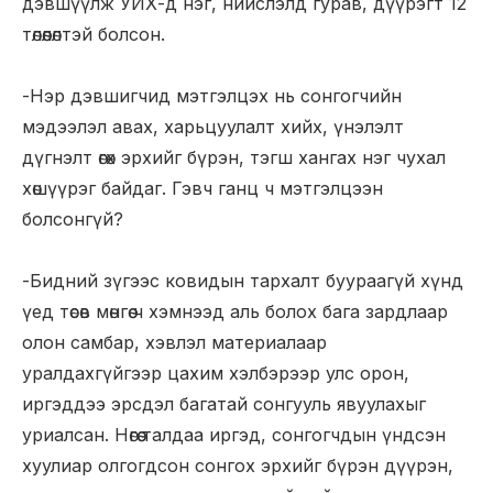
дэвшүүлж УИХ-д нэг, нийслэлд гурав, дүүрэгт 12
төлөөлөлтэй болсон.
-Нэр дэвшигчид мэтгэлцэх нь сонгогчийн
мэдээлэл авах, харьцуулалт хийх, үнэлэлт
дүгнэлт өгөх эрхийг бүрэн, тэгш хангах нэг чухал
хөшүүрэг байдаг. Гэвч ганц ч мэтгэлцээн
болсонгүй?
-Бидний зүгээс ковидын тархалт буураагүй хүнд
үед төсөв мөнгөө ч хэмнээд аль болох бага зардлаар
олон самбар, хэвлэл материалаар
уралдахгүйгээр цахим хэлбэрээр улс орон,
иргэддээ эрсдэл багатай сонгууль явуулахыг
уриалсан. Нөгөө талдаа иргэд, сонгогчдын үндсэн
хуулиар олгогдсон сонгох эрхийг бүрэн дүүрэн,