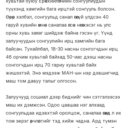
хувьтай буюу Ерөнхийлөгчийн сонгуулиудын
түүхэнд хамгийн бага ирцтэй сонгууль болсон.
Өөрөөр хэлбэл, сонгуульд санал өгөөгүй үлдсэн 40
гаруй хувийн өмнөөс саналаа өгсөн нөгөө хэсэг нь улс
орны хувь заяаг шийдэж байна гэсэн үг. Үүнд
залуучуудын сонгуулийн ирц хамгийн бага
байсан. Тухайлбал, 18-30 насны сонгогчдын ирц
46 орчим хувьтай байхад 50-иас дээш насны
сонгогчдын ирц 70 гариу хувьтай байх
жишээтэй. Энэ мэдээж МАН-ын нэр дэвшигчид
маш том давуу талыг олгосон.
Залуучууд сошиал дээр биднийг чин сэтгэлээсээ
маш их дэмжсэн. Одоо цаашаа нэг алхаад
сонгуульдаа идэвхтэй оролцож, саналаа өгөхөд л их
том эерэг өөрчлөлтийг тэд хийж чадна. Ард түмэн