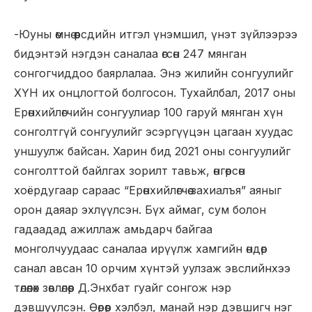
-Юуны өмнө өөрсдийн итгэл үнэмшил, үнэт зүйлээрээ
бидэнтэй нэгдэн саналаа өгсөн 247 мянган
сонгогчиддоо баярлалаа. Энэ жилийн сонгуулийг
ХҮН их онцлогтой болгосон. Тухайлбал, 2017 оны
Ерөнхийлөгчийн сонгуулиар 100 гаруй мянган хүн
сонголтгүй сонгуулийг эсэргүүцэн цагаан хуудас
уншуулж байсан. Харин бид 2021 оны сонгуулийг
сонголттой байлгах зорилт тавьж, өнгөрсөн
хоёрдугаар сараас “Ерөнхийлөгчөө захиалъя” аяныг
орон даяар эхлүүлсэн. Бүх аймаг, сум болон
гадаадад ажиллаж амьдарч байгаа
монголчуудаас саналаа ирүүлж хамгийн өндөр
санал авсан 10 орчим хүнтэй уулзаж эвслийнхээ
төлөөлөх зөвлөлөөр Д.Энхбат гуайг сонгож нэр
дэвшүүлсэн. Өөрөөр хэлбэл, манай нэр дэвшигч нэг