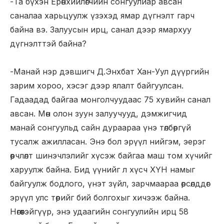
-Та бүхэн Ерөнхийлөгчийн сонгуулиар авсан
саналаа харьцуулж үзэхэд ямар дүгнэлт гарч
байна вэ. Залуусын ирц, санал дээр ямархуу
дүгнэлттэй байна?
-Манай нэр дэвшигч Д.Энхбат Хан-Уул дүүргийн
зарим хороо, хэсэг дээр ялалт байгуулсан.
Гадаадад байгаа монголчуудаас 75 хувийн санал
авсан. Мөн олон зуун залуучууд, дэмжигчид
манай сонгуульд сайн дураараа үнэ төлбөргүй
тусалж ажилласан. Энэ бол эрүүл нийгэм, эерэг
өөрчлөлт шинэчлэлийг хүсэж байгаа маш том хүчийг
харуулж байна. Бид үүнийг л хүсч ХҮН намыг
байгуулж бодлого, үнэт зүйл, зарчмаараа өрсөлддөг
эрүүл улс төрийг бий болгохыг хичээж байна.
Нөгөөтэйгүүр, энэ удаагийн сонгуулийн ирц 58