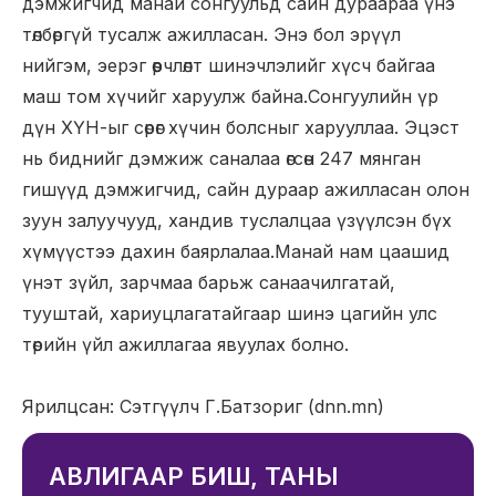
дэмжигчид манай сонгуульд сайн дураараа үнэ
төлбөргүй тусалж ажилласан. Энэ бол эрүүл
нийгэм, эерэг өөрчлөлт шинэчлэлийг хүсч байгаа
маш том хүчийг харуулж байна.Сонгуулийн үр
дүн ХҮН-ыг сөрөг хүчин болсныг харууллаа. Эцэст
нь биднийг дэмжиж саналаа өгсөн 247 мянган
гишүүд дэмжигчид, сайн дураар ажилласан олон
зуун залуучууд, хандив туслалцаа үзүүлсэн бүх
хүмүүстээ дахин баярлалаа.Манай нам цаашид
үнэт зүйл, зарчмаа барьж санаачилгатай,
тууштай, хариуцлагатайгаар шинэ цагийн улс
төрийн үйл ажиллагаа явуулах болно.
Ярилцсан: Сэтгүүлч Г.Батзориг (dnn.mn)
АВЛИГААР БИШ, ТАНЫ