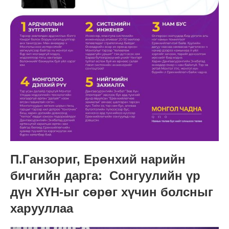
П.Ганзориг, Ерөнхий нарийн
бичгийн дарга: Сонгуулийн үр
дүн ХҮН-ыг сөрөг хүчин болсныг
харууллаа