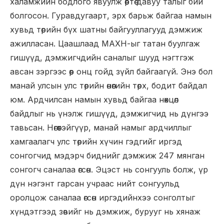
халамжийн бодлого явуулж өөртөө давуу талыг бий
болгосон. Гуравдугаарт, эрх барьж байгаа намын
хувьд төрийн бүх шатны байгууллагууд дэмжиж
ажилласан. Цаашлаад МАХН-ыг татан буулгаж
гишүүд, дэмжигчдийн саналыг шууд нэгтгэж
авсан зэргээс өөр онц гойд зүйл байгаагүй. Энэ бол
манай улсын улс төрийн өнөөгийн төрх, бодит байдал
юм. Ардчилсан намын хувьд байгаа нөхцөл
байдлыг нь үнэлж гишүүд, дэмжигчид нь дүнгээ
тавьсан. Нөгөөтэйгүүр, манай намыг ардчиллыг
хамгаалагч улс төрийн хүчин гэдгийг иргэд
сонгогчид мэдэрч биднийг дэмжиж 247 мянган
сонгогч саналаа өгсөн. Эцэст нь сонгууль болж, үр
дүн нэгэнт гарсан учраас нийт сонгуульд
оролцож саналаа өгсөн иргэдийнхээ сонголтыг
хүндэтгээд зөвийг нь дэмжиж, бурууг нь хянаж