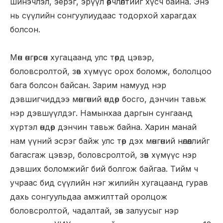
шинэчлэл, эерэг, эрүүл өөрчлөлтийг хүсч байна. Энэ
нь сүүлийн сонгуулиудаас тодорхой харагдах
болсон.
Мөн өнгөрсөн хугацаанд улс төрд цэвэр,
боловсролтой, зөв хүмүүс орох боломж, бололцоо
бага болсон байсан. Зарим намууд нэр
дэвшигчиддээ мөнгөний өндөр босго, дэнчин тавьж
нэр дэвшүүлдэг. Намынхаа даргын сунгаанд
хүртэл өндөр дэнчин тавьж байна. Харин манай
нам үүний эсрэг байж улс төр дэх мөнгөний нөлөөллийг
багасгаж цэвэр, боловсролтой, зөв хүмүүс нэр
дэвших боломжийг бий болгож байгаа. Тийм ч
учраас бид сүүлийн нэг жилийн хугацаанд гурав
дахь сонгуульдаа амжилттай оролцож
боловсролтой, чадалтай, зөв залуусыг нэр