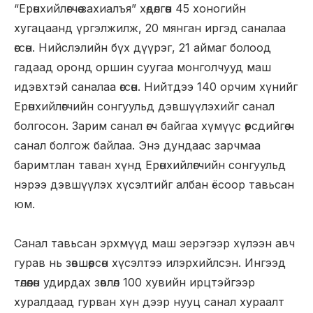
“Ерөнхийлөгчөө захиалъя” хөдөлгөөн 45 хоногийн
хугацаанд үргэлжилж, 20 мянган иргэд саналаа
өгсөн. Нийслэлийн бүх дүүрэг, 21 аймаг болоод
гадаад оронд оршин суугаа монголчууд маш
идэвхтэй саналаа өгсөн. Нийтдээ 140 орчим хүнийг
Ерөнхийлөгчийн сонгуульд дэвшүүлэхийг санал
болгосон. Зарим санал өгч байгаа хүмүүс өөрсдийгөө ч
санал болгож байлаа. Энэ дундаас зарчмаа
баримтлан таван хүнд Ерөнхийлөгчийн сонгуульд
нэрээ дэвшүүлэх хүсэлтийг албан ёсоор тавьсан
юм.
Санал тавьсан эрхмүүд маш эерэгээр хүлээн авч
гурав нь зөвшөөрсөн хүсэлтээ илэрхийлсэн. Ингээд
төлөөлөн удирдах зөвлөл 100 хувийн ирцтэйгээр
хуралдаад гурван хүн дээр нууц санал хураалт