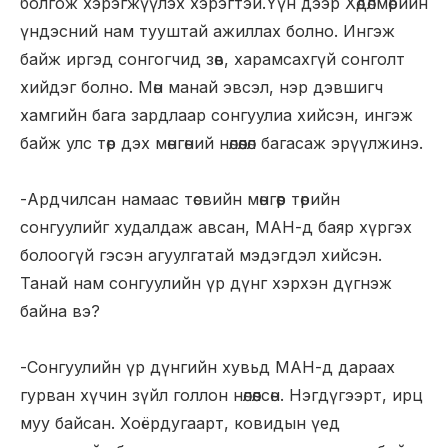
болгож хэрэгжүүлэх хэрэгтэй.Үүн дээр Хөдөлмөрийн
үндэсний нам тууштай ажиллах болно. Ингэж
байж иргэд сонгогчид зөв, харамсахгүй сонголт
хийдэг болно. Мөн манай эвсэл, нэр дэвшигч
хамгийн бага зардлаар сонгуулиа хийсэн, ингэж
байж улс төр дэх мөнгөний нөлөөлөл багасаж эрүүлжинэ.
-Ардчилсан намаас төсвийн мөнгөөр төрийн
сонгуулийг худалдаж авсан, МАН-д баяр хүргэх
болоогүй гэсэн агуулгатай мэдэгдэл хийсэн.
Танай нам сонгуулийн үр дүнг хэрхэн дүгнэж
байна вэ?
-Сонгуулийн үр дүнгийн хувьд МАН-д дараах
гурван хүчин зүйл голлон нөлөөлсөн. Нэгдүгээрт, ирц
муу байсан. Хоёрдугаарт, ковидын үед