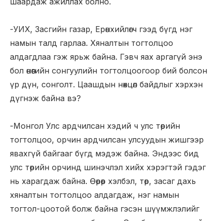
шаардаж ажиллах болно.
-УИХ, Засгийн газар, Ерөнхийлөгч гээд бүгд нэг
намын талд гарлаа. Хяналтын тогтолцоо
алдагдлаа гэж ярьж байна. Гэвч яах аргагүй энэ
бол өнөөгийн сонгуулийн тогтолцоогоор бий болсон
үр дүн, сонголт. Цаашдын нөхцөл байдлыг хэрхэн
дүгнэж байна вэ?
-Монгол Улс ардчилсан хэдий ч улс төрийн
тогтолцоо, орчин ардчилсан улсуудын жишгээр
явахгүй байгааг бүгд мэдэж байна. Эндээс бид
улс төрийн орчинд шинэчлэл хийх хэрэгтэй гэдэг
нь харагдаж байна. Өөрөөр хэлбэл, төр, засаг дахь
хяналтын тогтолцоо алдагдаж, нэг намын
тогтол-цоотой болж байна гэсэн шүүмжлэлийг