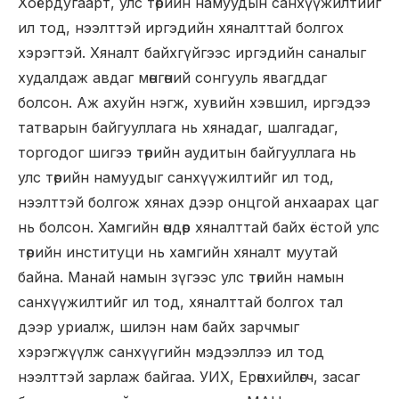
Хоёрдугаарт, улс төрийн намуудын санхүүжилтийг
ил тод, нээлттэй иргэдийн хяналттай болгох
хэрэгтэй. Хяналт байхгүйгээс иргэдийн саналыг
худалдаж авдаг мөнгөний сонгууль явагддаг
болсон. Аж ахуйн нэгж, хувийн хэвшил, иргэдээ
татварын байгууллага нь хянадаг, шалгадаг,
торгодог шигээ төрийн аудитын байгууллага нь
улс төрийн намуудыг санхүүжилтийг ил тод,
нээлттэй болгож хянах дээр онцгой анхаарах цаг
нь болсон. Хамгийн өндөр хяналттай байх ёстой улс
төрийн институци нь хамгийн хяналт муутай
байна. Манай намын зүгээс улс төрийн намын
санхүүжилтийг ил тод, хяналттай болгох тал
дээр уриалж, шилэн нам байх зарчмыг
хэрэгжүүлж санхүүгийн мэдээллээ ил тод
нээлттэй зарлаж байгаа. УИХ, Ерөнхийлөгч, засаг