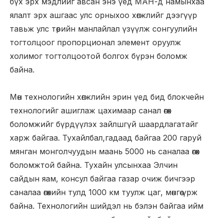
бүх эрх мэдлийг авсан энэ үед МАН-д намынхаа
ялалт эрх ашгаас улс орныхоо хөгжлийг дээгүүр
тавьж улс төрийн манлайлал үзүүлж сонгуулийн
тогтолцоог пропорционал элемент оруулж
холимог тогтолцоотой болгох бүрэн боломж
байна.
Мөн технологийн хөгжлийн эрин үед бид блокчейн
технологийг ашиглаж цахимаар санал өгөх
боломжийг бүрдүүлэх зайлшгүй шаардлагатайг
харж байгаа. Тухайлбал,гадаад байгаа 200 гаруй
мянган монголчуудын маань 5000 нь саналаа өгөх
боломжтой байна. Тухайн улсынхаа Элчин
сайдын яам, консул байгаа газар очиж бичгээр
саналаа өгөхийн тулд 1000 км туулж цаг, мөнгөө үрж
байна. Технологийн шийдэл нь бэлэн байгаа ийм