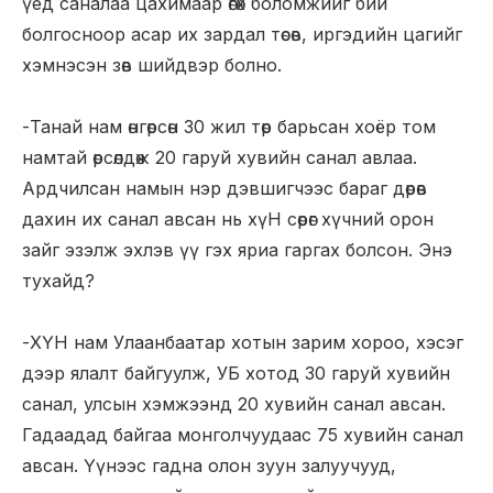
үед саналаа цахимаар өгөх боломжийг бий
болгосноор асар их зардал төсөв, иргэдийн цагийг
хэмнэсэн зөв шийдвэр болно.
-Танай нам өнгөрсөн 30 жил төр барьсан хоёр том
намтай өрсөлдөж 20 гаруй хувийн санал авлаа.
Ардчилсан намын нэр дэвшигчээс бараг дөрөв
дахин их санал авсан нь хүН сөрөг хүчний орон
зайг эзэлж эхлэв үү гэх яриа гаргах болсон. Энэ
тухайд?
-ХҮН нам Улаанбаатар хотын зарим хороо, хэсэг
дээр ялалт байгуулж, УБ хотод 30 гаруй хувийн
санал, улсын хэмжээнд 20 хувийн санал авсан.
Гадаадад байгаа монголчуудаас 75 хувийн санал
авсан. Үүнээс гадна олон зуун залуучууд,