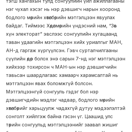
тэгш хангахын тулд сонгуулийн үйл ажиллагааны
нэг чухал хэсэг нь нэр дэвшигч нарын хооронд
бодлого мөрийн хөтөлбөрийн мэтгэлцээн явуулах
байдаг. Тиймээс Хөдөлмөрийн үндэсний нам, “Зөв
хүн электорат” эвслээс сонгуулийн хугацаанд
таван удаагийн мэтгэлцээн хийх уриалгыг МАН,
АН-д гаргаж хүргүүлсэн. Гэвч сурталчилгааны
сүүлийн өдөр болох энэ сарын 7-нд нэг мэтгэлцээн
хийхээр тохирсон ч МАН-ын нэр дэвшигчийн
тавьсан шаардлагаас хамаарч харамсалтай нь
мэтгэлцээн явах боломжгүй болсон.
Мэтгэлцээнгүй сонгууль гэдэг бол нэр
дэвшигчдийн мэдлэг чадвар, бодлого мөрийн
хөтөлбөрийг харьцуулж чадахгүй дутуу мэдээлэлтэй
сонголт хийлгэж байна гэсэн үг. Цаашид улс
төрийн сонгуульд мэтгэлцээнийг заавал жишиг