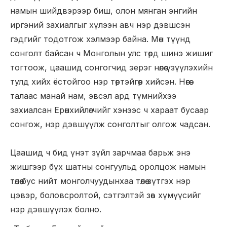
намын шийдвэрээр биш, олон мянган энгийн
иргэний захиалгыг хүлээн авч нэр дэвшсэн
гэдгийг тодотгож хэлмээр байна. Мөн түүнд
сонголт байсан ч Монголын улс төрд шинэ жишиг
тогтоож, цаашид сонгогчид эерэг нөлөө үзүүлэхийн
тулд хийх ёстойгоо нэр төртэйгөөр хийсэн. Нөгөө
талаас манай нам, эвсэл ард түмнийхээ
захиалсан Ерөнхийлөгчийг хэнээс ч хараат бусаар
сонгож, нэр дэвшүүлж сонголтыг олгож чадсан.
Цаашид ч бид үнэт зүйл зарчмаа барьж энэ
жишгээр бүх шатны сонгуульд оролцож намын
төлөө бус нийт монголчуудынхаа төлөө зүтгэх нэр
цэвэр, боловсролтой, сэтгэлтэй зөв хүмүүсийг
нэр дэвшүүлэх болно.