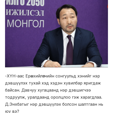
-ХҮН-аас Ерөнхийлөгчийн сонгуульд хэнийг нэр
дэвшүүлэх тухай хэд хэдэн хувилбар яригдаж
байсан. Давчуу хугацаанд нэр дэвшигчээ
тодруулж, уралдаанд оролцлоо гэж харагдлаа.
Д.Энхбатыг нэр дэвшүүлэх болсон шалтгаан нь
юу вэ?