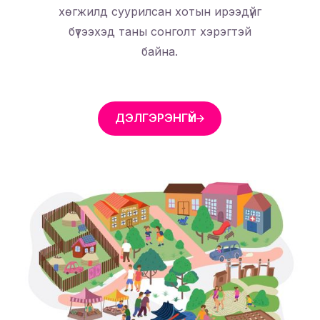
хөгжилд суурилсан хотын ирээдүйг
бүтээхэд таны сонголт хэрэгтэй
байна.
ДЭЛГЭРЭНГҮЙ