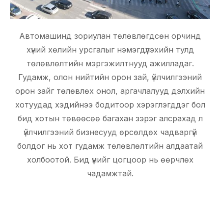
Автомашинд зориулан төлөвлөгдсөн орчинд
хүний хөлийн урсгалыг нэмэгдүүлэхийн тулд
төлөвлөлтийн мэргэжилтнууд ажилладаг.
Гудамж, олон нийтийн орон зай, үйлчилгээний
орон зайг төлөвлөх онол, аргачлалууд дэлхийн
хотуудад хэдийнээ бодитоор хэрэглэгддэг бол
бид хотын төвөөсөө багахан зэрэг алсрахад л
үйлчилгээний бизнесууд өрсөлдөх чадваргүй
болдог нь хот гудамж төлөвлөлтийн алдаатай
холбоотой. Бид үүнийг цогцоор нь өөрчлөх
чадамжтай.