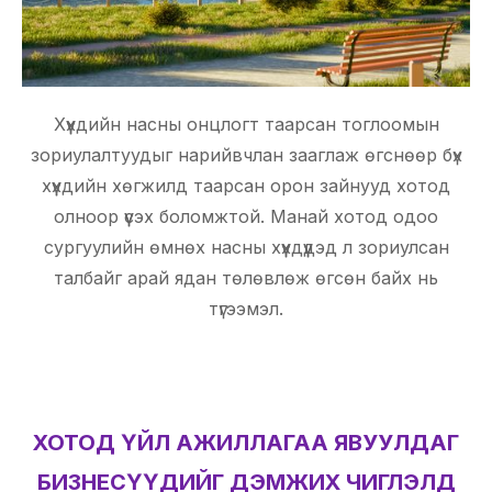
Хүүхдийн насны онцлогт таарсан тоглоомын
зориулалтуудыг нарийвчлан зааглаж өгснөөр бүх
хүүхдийн хөгжилд таарсан орон зайнууд хотод
олноор үүсэх боломжтой. Манай хотод одоо
сургуулийн өмнөх насны хүүхдүүдэд л зориулсан
талбайг арай ядан төлөвлөж өгсөн байх нь
түгээмэл.
ХОТОД ҮЙЛ АЖИЛЛАГАА ЯВУУЛДАГ
БИЗНЕСҮҮДИЙГ ДЭМЖИХ ЧИГЛЭЛД