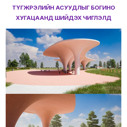
ТҮГЖРЭЛИЙН АСУУДЛЫГ БОГИНО
ХУГАЦААНД ШИЙДЭХ ЧИГЛЭЛД