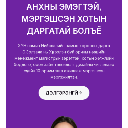
АНХНЫ ЭМЭГТЭЙ,
МЭРГЭШСЭН ХОТЫН
ДАРГАТАЙ БОЛЪЁ
XYH намын Нийслэлийн намын хорооны дарга
Э.Золзаяа нь Хүрээлэн буй орчны нөөцийн
менежмент магистрын зэрэгтэй, хотын хөгжлийн
бодлого, орон зайн төлөвлөлт дизайны чиглэлээр
сүүлийн 10 орчим жил ажиллаж мэргэшсэн
мэргэжилтэн.
ДЭЛГЭРЭНГҮЙ