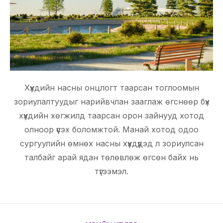
Хүүхдийн насны онцлогт таарсан тоглоомын
зориулалтуудыг нарийвчлан зааглаж өгснөөр бүх
хүүхдийн хөгжилд таарсан орон зайнууд хотод
олноор үүсэх боломжтой. Манай хотод одоо
сургуулийн өмнөх насны хүүхдүүдэд л зориулсан
талбайг арай ядан төлөвлөж өгсөн байх нь
түгээмэл.