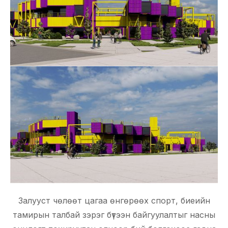
Залууст чөлөөт цагаа өнгөрөөх спорт, биеийн
тамирын талбай зэрэг бүтээн байгуулалтыг насны