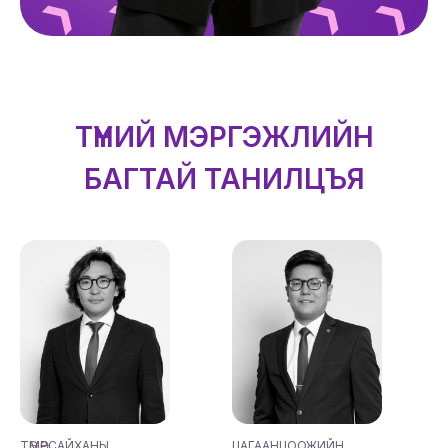
ТҮҮНИЙ МЭРГЭЖЛИЙН
БАГТАЙ ТАНИЛЦЪЯ
ТӨМӨРСАЙХАНЫ
ЦАГААНЦООЖИЙН