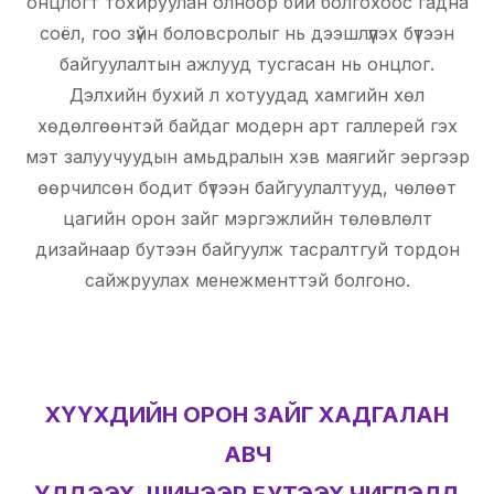
онцлогт тохируулан олноор бий болгохоос гадна
соёл, гоо зүйн боловсролыг нь дээшлүүлэх бүтээн
байгуулалтын ажлууд тусгасан нь онцлог.
Дэлхийн бухий л хотуудад хамгийн хөл
хөдөлгөөнтэй байдаг модерн арт галлерей гэх
мэт залуучуудын амьдралын хэв маягийг эергээр
өөрчилсөн бодит бүтээн байгуулалтууд, чөлөөт
цагийн орон зайг мэргэжлийн төлөвлөлт
дизайнаар бутээн байгуулж тасралтгуй тордон
сайжруулах менежменттэй болгоно.
ХҮҮХДИЙН ОРОН ЗАЙГ ХАДГАЛАН
АВЧ
ҮЛДЭЭХ, ШИНЭЭР БУТЭЭХ ЧИГЛЭЛД