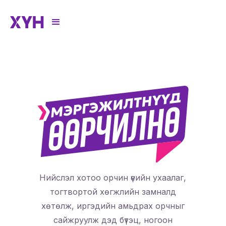
Нийслэл хотоо орчин үеийн ухаалаг,
тогтвортой хөгжлийн замналд
хөтөлж, иргэдийн амьдрах орчныг
сайжруулж дэд бүтэц, ногоон