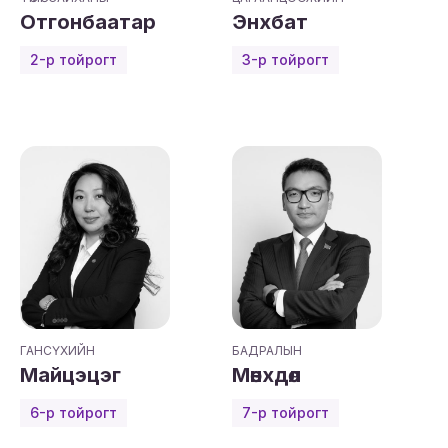
Отгонбаатар
Энхбат
2-р тойрогт
3-р тойрогт
ГАНСҮХИЙН
БАДРАЛЫН
Майцэцэг
Мөнхдөл
6-р тойрогт
7-р тойрогт