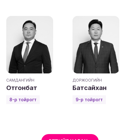
САМДАНГИЙН
ДОРЖООГИЙН
Отгонбат
Батсайхан
8-р тойрогт
9-р тойрогт