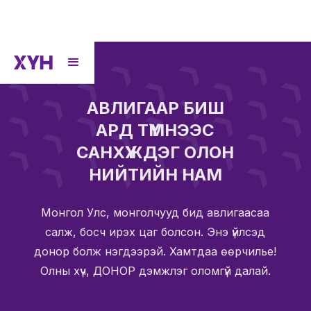
АВЛИГААР БИШ
АРД ТҮМНЭЭС
САНХҮҮЖДЭГ ОЛОН
НИЙТИЙН НАМ
Монгол Улс, монголчууд бид авлигаасаа
салж, босч ирэх цаг болсон. Энэ үйлсэд
донор болж нэгдээрэй. Хамтдаа өөрчилье!
Олны хүч, ДОНОР дэмжлэг оломгүй далай.