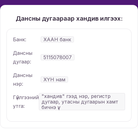
Дансны дугаараар хандив илгээх:
Банк:
ХААН банк
Дансны
5115078007
дугаар:
Дансны
ХҮН нам
нэр:
"хандив" гээд нэр, регистр
Гүйлгээний
дугаар, утасны дугаарын хамт
утга:
бичнэ үү.