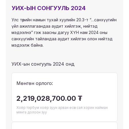
УИХ-ЫН СОНГУУЛЬ 2024
Улс төрийн намын тухай хуулийн 20.3-т “…санхүүгийн
үйл ажиллагаандаа аудит хийлгэж, нийтэд
мэдээлнэ” гэж заасны дагуу ХҮН нам 2024 оны
санхүүгийн тайландаа аудит хийлгэн олон нийтэд
мэдээлж байна.
УИХ-ын сонгууль 2024 онд
Мөнгөн орлого:
2,219,028,700.00 ₮
Хоёр тэрбум хоёр зуун арван есөн сая хорин найман
мянга долоон зуу