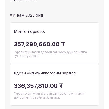
ХҮН нам 2023 онд
Мөнгөн орлого:
357,290,660.00 ₮
Гурван зуун тавин долоон сая хоёр зуун ер мянга
зургаан зуун жар
Үндсэн үйл ажиллагааны зардал:
336,357,810.00 ₮
Гурван зуун гучин зургаан сая гурван зуун тавин
долоон мянга найман зуун арав