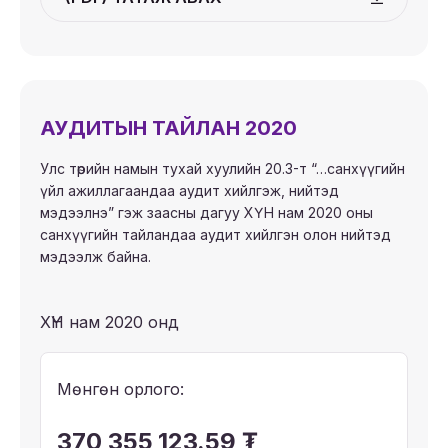
АУДИТЫН ТАЙЛАН 2020
Улс төрийн намын тухай хуулийн 20.3-т “…санхүүгийн
үйл ажиллагаандаа аудит хийлгэж, нийтэд
мэдээлнэ” гэж заасны дагуу ХҮН нам 2020 оны
санхүүгийн тайландаа аудит хийлгэн олон нийтэд
мэдээлж байна.
ХҮН нам 2020 онд
Мөнгөн орлого:
370,355,123.59 ₮