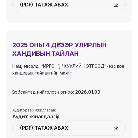
(PDF) ТАТАЖ АВАХ
2025 ОНЫ 4 ДҮГЭЭР УЛИРЛЫН
ХАНДИВЫН ТАЙЛАН
Нам, эвсэлд “ИРГЭН”, "ХУУЛИЙН ЭТГЭЭД"-ээс өгсөн
хандивын тайлангийн маягт
Вэбсайтад нийтэлсэн огноо:
2026.01.09
Аудитораар ажилласан:
Аудит хянагдаагүй
(PDF) ТАТАЖ АВАХ