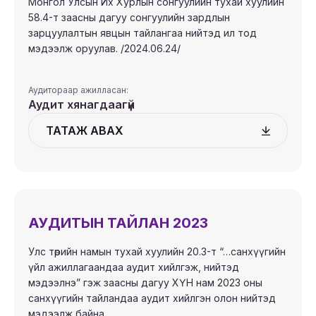
Монгол Улсын Их Хурлын сонгуулийн тухай хуулийн
58.4-т заасны дагуу сонгуулийн зардлын
зарцуулалтын явцын тайлангаа нийтэд ил тод
мэдээлж оруулав. /2024.06.24/
Аудитораар ажилласан:
Аудит хянагдаагүй
ТАТАЖ АВАХ
АУДИТЫН ТАЙЛАН 2023
Улс төрийн намын тухай хуулийн 20.3-т “…санхүүгийн
үйл ажиллагаандаа аудит хийлгэж, нийтэд
мэдээлнэ” гэж заасны дагуу ХҮН нам 2023 оны
санхүүгийн тайландаа аудит хийлгэн олон нийтэд
мэдээлж байна.