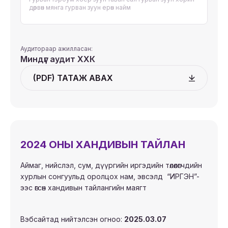
дөрвөн мянга гурван зуун ерөн найм
Аудитораар ажилласан:
Миндүг аудит ХХК
(PDF) ТАТАЖ АВАХ
2024 ОНЫ ХАНДИВЫН ТАЙЛАН
Аймаг, нийслэл, сум, дүүргийн иргэдийн төлөөлөгчдийн
хурлын сонгуульд оролцох нам, эвсэлд “ИРГЭН”-
ээс өгсөн хандивын тайлангийн маягт
Вэбсайтад нийтэлсэн огноо:
2025.03.07