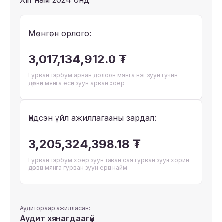
ХҮН нам 2024 онд
Мөнгөн орлого:
3,017,134,912.0 ₮
Гурван тэрбум арван долоон мянга нэг зуун гучин
дөрвөн мянга есөн зуун арван хоёр
Үндсэн үйл ажиллагааны зардал:
3,205,324,398.18 ₮
Гурван тэрбум хоёр зуун таван сая гурван зуун хорин
дөрвөн мянга гурван зуун ерөн найм
Аудитораар ажилласан:
Аудит хянагдаагүй