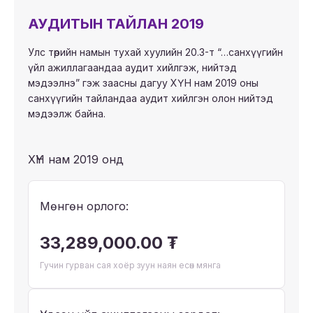
АУДИТЫН ТАЙЛАН 2019
Улс төрийн намын тухай хуулийн 20.3-т “…санхүүгийн
үйл ажиллагаандаа аудит хийлгэж, нийтэд
мэдээлнэ” гэж заасны дагуу ХҮН нам 2019 оны
санхүүгийн тайландаа аудит хийлгэн олон нийтэд
мэдээлж байна.
ХҮН нам 2019 онд
Мөнгөн орлого:
33,289,000.00 ₮
Гучин гурван сая хоёр зуун наян есөн мянга