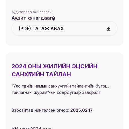
Аудитораар ажилласан:
Аудит хянагдаагүй
(PDF) ТАТАЖ АВАХ
2024 ОНЫ ЖИЛИЙН ЭЦСИЙН
САНХҮҮГИЙН ТАЙЛАН
“Улс төрийн намын санхүүгийн тайлангийн бүтэц,
тайлагнах журам”-ын хоёрдугаар хавсралт
Вэбсайтад нийтэлсэн огноо:
2025.02.17