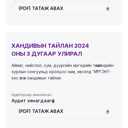
(PDF) ТАТАЖ АВАХ
ХАНДИВЫН ТАЙЛАН 2024
ОНЫ 3 ДУГААР УЛИРАЛ
Аймаг, нийслэл, сум, дүүргийн иргэдийн төлөөлөгчдийн
хурлын сонгуульд оролцох нам, эвсэлд “ИРГЭН”-
ээс өгсөн хандивын тайлан
Аудитораар ажилласан:
Аудит хянагдаагүй
(PDF) ТАТАЖ АВАХ