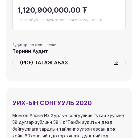
1,120,900,000.00 ₮
Нэг тэрбум нэг зуун хорин сая есөн зуун мянга
Аудитораар ажилласан:
Төрийн Аудит
(PDF) ТАТАЖ АВАХ
УИХ-ЫН СОНГУУЛЬ 2020
Монгол Улсын Их Хурлын сонгуулийн тухай хуулийн
58 дугаар зүйлийн 58.1-д“Төрийн аудитын дээд
байгууллага зардлын тайланг хүлээн авсан өдрөөс
хойш 60хоногийн дотор хянаж, дүнг нийтэд