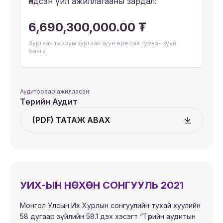
Үндсэн үйл ажиллагааны зардал:
6,690,300,000.00 ₮
Зургаан тэрбум зургаан зуун ерөн сая гурван зуун
мянга
Аудитораар ажилласан:
Төрийн Аудит
(PDF) ТАТАЖ АВАХ
УИХ-ЫН НӨХӨН СОНГУУЛЬ 2021
Монгол Улсын Их Хурлын сонгуулийн тухай хуулийн
58 дугаар зүйлийн 58.1 дэх хэсэгт “Төрийн аудитын