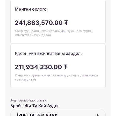
Мөнгөн орлого:
241,883,570.00 ₮
Хоёр зуун дөчин нэгэн сая найман зуун наян гурван
мянга таван зуун далан
Үндсэн үйл ажиллагааны зардал:
211,934,230.00 ₮
Хоёр зуун арван нэгэн сая есөн зуун гучин дөрвөн мянга
хоёр зуун гуч
Аудитораар ажилласан:
Брайт Жи Ти Кэй Аудит
(PDF) ТАТАЖ АВАХ