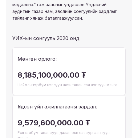
мэдээлнэ.” гэж заасныг үндэслэн Үндэсний
аудитын газар нам, эвслийн сонгуулийн зардлыг
тайланг хянаж баталгаажуулсан.
УИХ-ын сонгууль 2020 онд
Мөнгөн орлого:
8,185,100,000.00 ₮
Найман тэрбум нэг зуун наян таван сая нэг зуун мянга
Үндсэн үйл ажиллагааны зардал:
9,579,600,000.00 ₮
Есөн тэрбум таван зуун далан есөн сая зургаан зуун
мянга