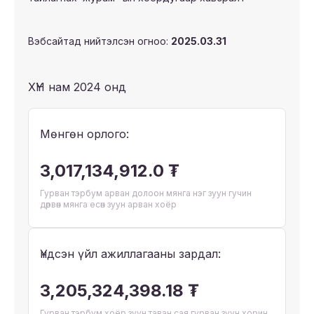
Вэбсайтад нийтэлсэн огноо:
2025.03.31
ХҮН нам 2024 онд
Мөнгөн орлого:
3,017,134,912.0 ₮
Гурван тэрбум арван долоон мянга нэг зуун гучин
дөрвөн мянга есөн зуун арван хоёр
Үндсэн үйл ажиллагааны зардал:
3,205,324,398.18 ₮
Гурван тэрбум хоёр зуун таван сая гурван зуун хорин