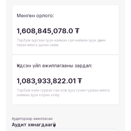
Мөнгөн орлого:
1,608,845,078.0 ₮
Тэрбум зургаан зуун найман сая найман зуун дөчин
таван мянга далан найм
Үндсэн үйл ажиллагааны зардал:
1,083,933,822.01 ₮
Тэрбум наян гурван сая есөн зуун гучин гурван мянга
найман зуун хорин хоёр
Аудитораар ажилласан:
Аудит хянагдаагүй