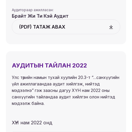
Аудитораар ажилласан:
Брайт Жи Ти Кэй Аудит
(PDF) ТАТАЖ АВАХ
АУДИТЫН ТАЙЛАН 2022
Улс төрийн намын тухай хуулийн 20.3-т “…санхүүгийн
үйл ажиллагаандаа аудит хийлгэж, нийтэд
мэдээлнэ” гэж заасны дагуу ХҮН нам 2022 оны
санхүүгийн тайландаа аудит хийлгэн олон нийтэд
мэдээлж байна.
ХҮН нам 2022 онд