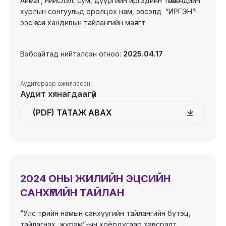
Аймаг, нийслэл, сум, дүүргийн иргэдийн төлөөлөгчдийн
хурлын сонгуульд оролцох нам, эвсэлд “ИРГЭН”-
ээс өгсөн хандивын тайлангийн маягт
Вэбсайтад нийтэлсэн огноо:
2025.04.17
Аудитораар ажилласан:
Аудит хянагдаагүй
(PDF) ТАТАЖ АВАХ
2024 ОНЫ ЖИЛИЙН ЭЦСИЙН
САНХҮҮГИЙН ТАЙЛАН
“Улс төрийн намын санхүүгийн тайлангийн бүтэц,
тайлагнах журам”-ын хоёрдугаар хавсралт