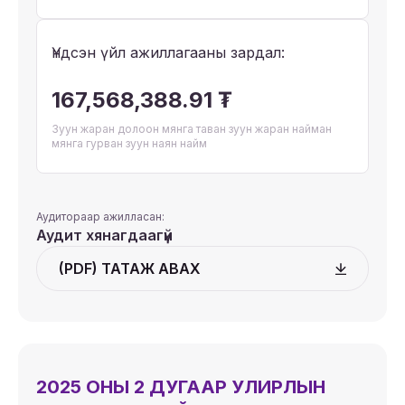
Үндсэн үйл ажиллагааны зардал:
167,568,388.91 ₮
Зуун жаран долоон мянга таван зуун жаран найман
мянга гурван зуун наян найм
Аудитораар ажилласан:
Аудит хянагдаагүй
(PDF) ТАТАЖ АВАХ
2025 ОНЫ 2 ДУГААР УЛИРЛЫН