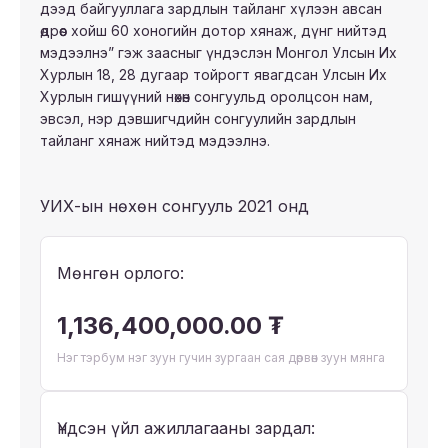
дээд байгууллага зардлын тайланг хүлээн авсан
өдрөөс хойш 60 хоногийн дотор хянаж, дүнг нийтэд
мэдээлнэ” гэж заасныг үндэслэн Монгол Улсын Их
Хурлын 18, 28 дугаар тойрогт явагдсан Улсын Их
Хурлын гишүүний нөхөн сонгуульд оролцсон нам,
эвсэл, нэр дэвшигчдийн сонгуулийн зардлын
тайланг хянаж нийтэд мэдээлнэ.
УИХ-ын нөхөн сонгууль 2021 онд
Мөнгөн орлого:
1,136,400,000.00 ₮
Нэг тэрбум нэг зуун гучин зургаан сая дөрвөн зуун мянга
Үндсэн үйл ажиллагааны зардал: