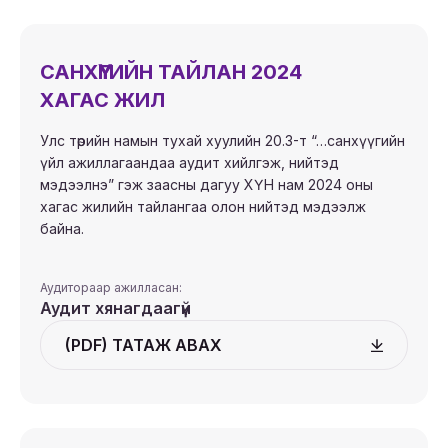
САНХҮҮГИЙН ТАЙЛАН 2024
ХАГАС ЖИЛ
Улс төрийн намын тухай хуулийн 20.3-т “…санхүүгийн
үйл ажиллагаандаа аудит хийлгэж, нийтэд
мэдээлнэ” гэж заасны дагуу ХҮН нам 2024 оны
хагас жилийн тайлангаа олон нийтэд мэдээлж
байна.
Аудитораар ажилласан:
Аудит хянагдаагүй
(PDF) ТАТАЖ АВАХ