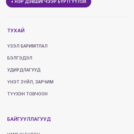
+ НЭР ДЭВШИГЧЭЭР БҮРТГҮҮЛЭХ
ТУХАЙ
ҮЗЭЛ БАРИМТЛАЛ
БЭЛГЭДЭЛ
УДИРДЛАГУУД
ҮНЭТ ЗҮЙЛ, ЗАРЧИМ
ТҮҮХЭН ТОВЧООН
БАЙГУУЛЛАГУУД