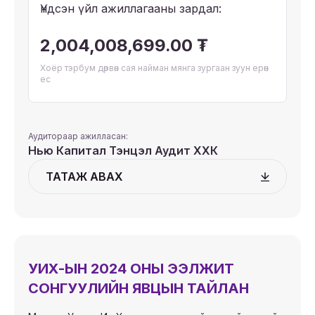
Үндсэн үйл ажиллагааны зардал:
2,004,008,699.00 ₮
Хоёр тэрбум дөрвөн сая найман мянга зургаан зуун ерөн
ес
Аудитораар ажилласан:
Нью Капитал Тэнцэл Аудит ХХК
ТАТАЖ АВАХ
УИХ-ЫН 2024 ОНЫ ЭЭЛЖИТ
СОНГУУЛИЙН ЯВЦЫН ТАЙЛАН