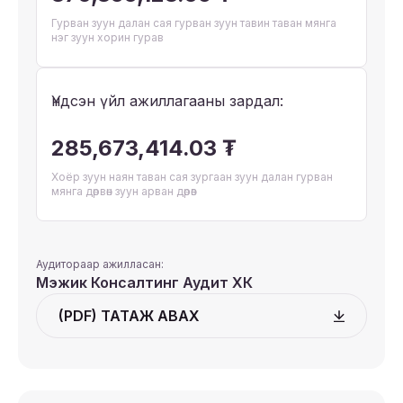
Гурван зуун далан сая гурван зуун тавин таван мянга
нэг зуун хорин гурав
Үндсэн үйл ажиллагааны зардал:
285,673,414.03 ₮
Хоёр зуун наян таван сая зургаан зуун далан гурван
мянга дөрвөн зуун арван дөрөв
Аудитораар ажилласан:
Мэжик Консалтинг Аудит ХК
(PDF) ТАТАЖ АВАХ