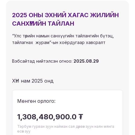
2025 ОНЫ ЭХНИЙ ХАГАС ЖИЛИЙН
САНХҮҮГИЙН ТАЙЛАН
“Улс төрийн намын санхүүгийн тайлангийн бүтэц,
тайлагнах журам”-ын хоёрдугаар хавсралт
Вэбсайтад нийтэлсэн огноо:
2025.08.29
ХҮН нам 2025 онд
Мөнгөн орлого:
1,308,480,900.0 ₮
Тэрбум гурван зуун найман сая дөрвөн зуун наян мянга
есөн зуу