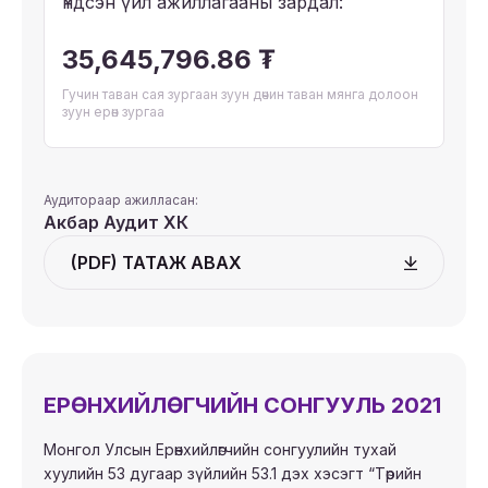
Үндсэн үйл ажиллагааны зардал:
35,645,796.86 ₮
Гучин таван сая зургаан зуун дөчин таван мянга долоон
зуун ерөн зургаа
Аудитораар ажилласан:
Акбар Аудит ХК
(PDF) ТАТАЖ АВАХ
ЕРӨНХИЙЛӨГЧИЙН СОНГУУЛЬ 2021
Монгол Улсын Ерөнхийлөгчийн сонгуулийн тухай
хуулийн 53 дугаар зүйлийн 53.1 дэх хэсэгт “Төрийн