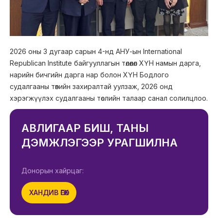
2026 оны 3 дугаар сарын 4-нд АНУ-ын International
Republican Institute байгууллагын төлөөлөл ХҮН намын дарга,
нарийн бичгийн дарга нар болон ХҮН Бодлого
судалгааны төвийн захиралтай уулзаж, 2026 онд
хэрэгжүүлэх судалгааны төслийн талаар санал солилцлоо.
АВЛИГААР БИШ, ТАНЫ
ДЭМЖЛЭГЭЭР УРАГШИЛНА
Донорын хайрцаг:
ХАНДИВ ӨГӨХ