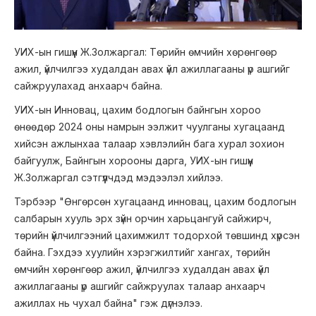
УИХ-ын гишүүн Ж.Золжаргал: Төрийн өмчийн хөрөнгөөр
ажил, үйлчилгээ худалдан авах үйл ажиллагааны үр ашгийг
сайжруулахад анхаарч байна.
УИХ-ын Инновац, цахим бодлогын байнгын хороо
өнөөдөр 2024 оны намрын ээлжит чуулганы хугацаанд
хийсэн ажлынхаа талаар хэвлэлийн бага хурал зохион
байгуулж, Байнгын хорооны дарга, УИХ-ын гишүүн
Ж.Золжаргал сэтгүүлчдэд мэдээлэл хийлээ.
Тэрбээр "Өнгөрсөн хугацаанд инновац, цахим бодлогын
салбарын хууль эрх зүйн орчин харьцангуй сайжирч,
төрийн үйлчилгээний цахимжилт тодорхой төвшинд хүрсэн
байна. Гэхдээ хуулийн хэрэгжилтийг хангах, төрийн
өмчийн хөрөнгөөр ажил, үйлчилгээ худалдан авах үйл
ажиллагааны үр ашгийг сайжруулах талаар анхаарч
ажиллах нь чухал байна" гэж дүгнэлээ.