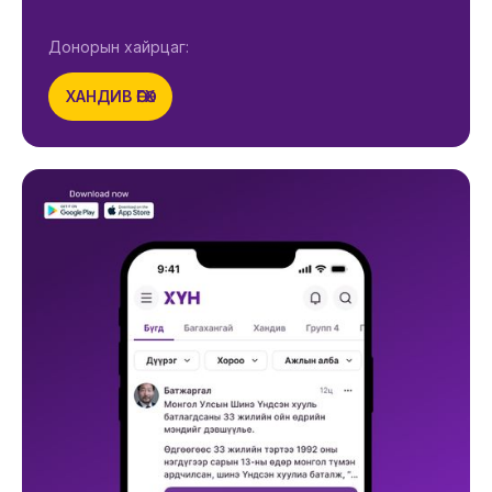
Донорын хайрцаг:
ХАНДИВ ӨГӨХ