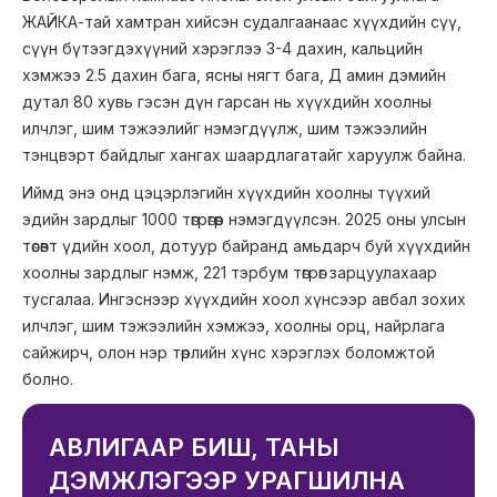
ЖАЙКА-тай хамтран хийсэн судалгаанаас хүүхдийн сүү,
сүүн бүтээгдэхүүний хэрэглээ 3-4 дахин, кальцийн
хэмжээ 2.5 дахин бага, ясны нягт бага, Д амин дэмийн
дутал 80 хувь гэсэн дүн гарсан нь хүүхдийн хоолны
илчлэг, шим тэжээлийг нэмэгдүүлж, шим тэжээлийн
тэнцвэрт байдлыг хангах шаардлагатайг харуулж байна.
Иймд энэ онд цэцэрлэгийн хүүхдийн хоолны түүхий
эдийн зардлыг 1000 төгрөгөөр нэмэгдүүлсэн. 2025 оны улсын
төсөвт үдийн хоол, дотуур байранд амьдарч буй хүүхдийн
хоолны зардлыг нэмж, 221 тэрбум төгрөг зарцуулахаар
тусгалаа. Ингэснээр хүүхдийн хоол хүнсээр авбал зохих
илчлэг, шим тэжээлийн хэмжээ, хоолны орц, найрлага
сайжирч, олон нэр төрлийн хүнс хэрэглэх боломжтой
болно.
АВЛИГААР БИШ, ТАНЫ
ДЭМЖЛЭГЭЭР УРАГШИЛНА