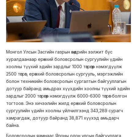
Монгол Улсын Засгийн газрын өнөөдрийн ээлжит бус
хуралдаанаар ерөнхий боловсролын сургуулийн үдийн
хоолны түүхий эдийн зардлыг 1000 төгрөгөөр нэмэгдүүлж
2500 төгрөг, ерөнхий боловсролын сургууль, мэргэжлийн
болон техникийн боловсролын сургалтын байгууллагын
дотуур байранд амьдрах хүүхдийн хоолны түүхий эдийн
зардлыг 2000 төгрөгөөр нэмэгдүүлж 6000-6300 төгрөг болгон
тогтоов. Энэ хичээлийн жилд ерөнхий боловсролын
сургуулийн үдийн хоолны үйлчилгээнд 343,289 сурагч
хамрагдаж, дотуур байранд 38,871 хүүхэд амьдарч
байна.
Боловсролын яамнаас Японы олон улсын байгууллага