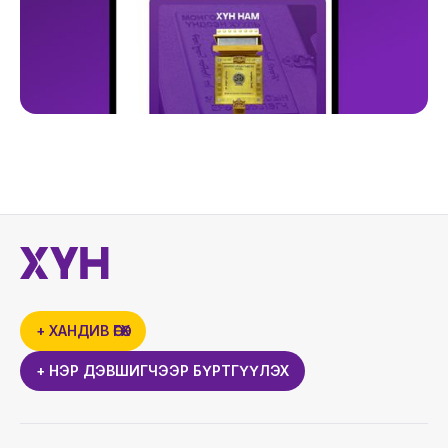
+ ХАНДИВ ӨГӨХ
+ НЭР ДЭВШИГЧЭЭР БҮРТГҮҮЛЭХ