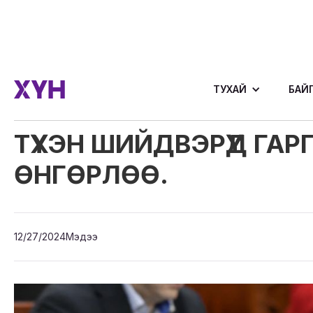
ТУХАЙ
БАЙ
ТҮҮХЭН ШИЙДВЭРҮҮД Г
ӨНГӨРЛӨӨ.
12/27/2024
Мэдээ