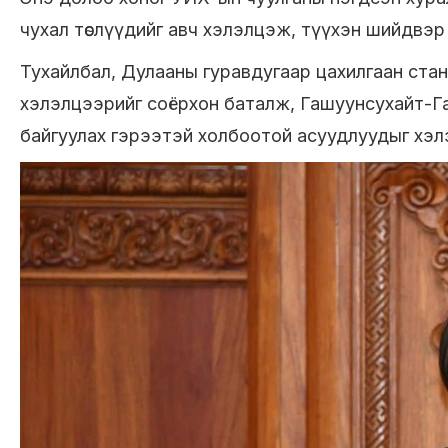
чухал төслүүдийг авч хэлэлцэж, түүхэн шийдвэр га
Тухайлбал, Дулааны гуравдугаар цахилгаан стан
хэлэлцээрийг соёрхон баталж, Гашуунсухайт-Га
байгуулах гэрээтэй холбоотой асуудлуудыг хэл