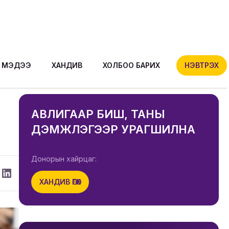
МЭДЭЭ
ХАНДИВ
ХОЛБОО БАРИХ
НЭВТРЭХ
АВЛИГААР БИШ, ТАНЫ
ДЭМЖЛЭГЭЭР УРАГШИЛНА
Донорын хайрцаг:
ХАНДИВ ӨГӨХ