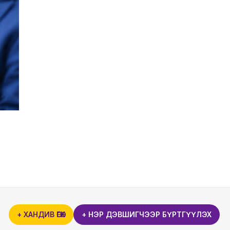
+ ХАНДИВ ӨГӨХ
+ НЭР ДЭВШИГЧЭЭР БҮРТГҮҮЛЭХ