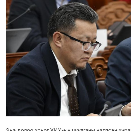
Энэ долоо хоног УИХ-ын чуулганы нэгдсэн хуралд