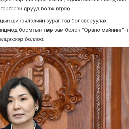
ргасан өдрүүд болж өнгөрлөө.
цын шинэчлэлийн зураг төсөл боловсруулах
нцмод боомтын төмөр зам болон “Орано майнинг”-
элцэхээр боллоо.