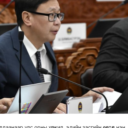
аанаар улс орны хөгжил, эдийн засгийн өсөлтөд нэн