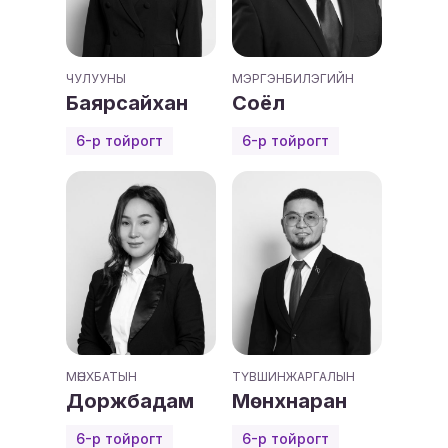
ЧУЛУУНЫ
МЭРГЭНБИЛЭГИЙН
Баярсайхан
Соёл
6-р тойрогт
6-р тойрогт
МӨНХБАТЫН
ТҮВШИНЖАРГАЛЫН
Доржбадам
Мөнхнаран
6-р тойрогт
6-р тойрогт