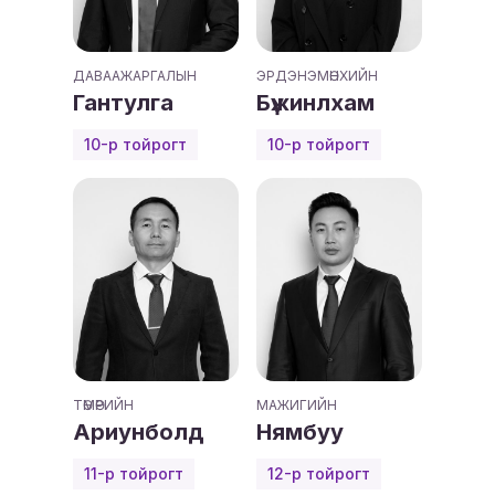
ДАВААЖАРГАЛЫН
ЭРДЭНЭМӨНХИЙН
Гантулга
Бүжинлхам
10-р тойрогт
10-р тойрогт
ТӨМӨРИЙН
МАЖИГИЙН
Ариунболд
Нямбуу
11-р тойрогт
12-р тойрогт