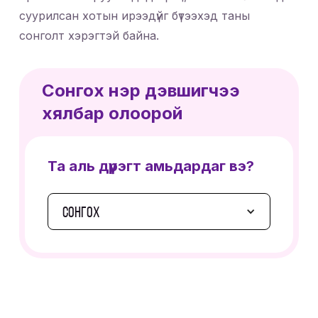
суурилсан хотын ирээдүйг бүтээхэд таны
сонголт хэрэгтэй байна.
Сонгох нэр дэвшигчээ
хялбар олоорой
Та аль дүүрэгт амьдардаг вэ?
СОНГОХ