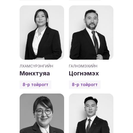
ЛХАМСҮРЭНГИЙН
ГАЛНЭМЭХИЙН
Мөнхтуяа
Цогнэмэх
8-р тойрогт
8-р тойрогт