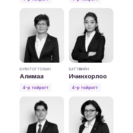
БУЯНТОГТОХЫН
БАТТӨРИЙН
Алимаа
Ичинхорлоо
4-р тойрогт
4-р тойрогт