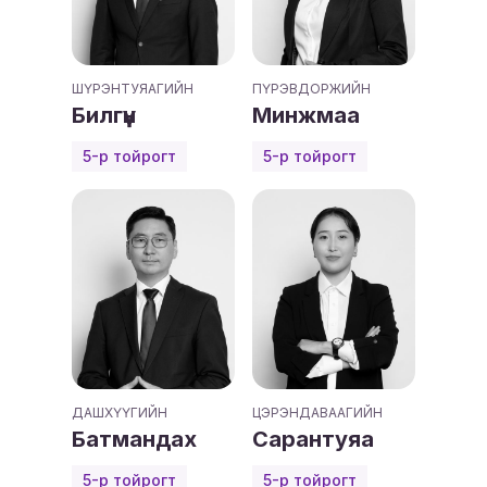
ШҮРЭНТУЯАГИЙН
ПҮРЭВДОРЖИЙН
Билгүүн
Минжмаа
5-р тойрогт
5-р тойрогт
ДАШХҮҮГИЙН
ЦЭРЭНДАВААГИЙН
Батмандах
Сарантуяа
5-р тойрогт
5-р тойрогт