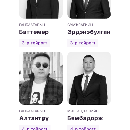
ГАНБААТАРЫН
СУМЪЯАГИЙН
Баттөмөр
Эрдэнэбулган
3-р тойрогт
3-р тойрогт
ГАНБААТАРЫН
МЯНГАНДАШИЙН
Алтантүрүү
Бямбадорж
4-р тойрогт
4-р тойрогт