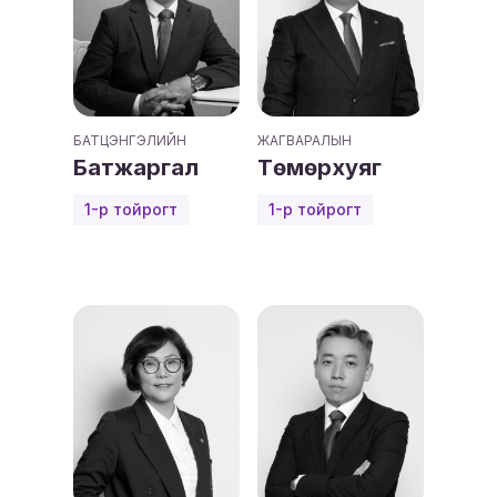
БАТЦЭНГЭЛИЙН
ЖАГВАРАЛЫН
Батжаргал
Төмөрхуяг
1-р тойрогт
1-р тойрогт