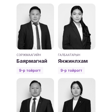
СЭРЖМААГИЙН
ГАЛБААТАРЫН
Баярмагнай
Янжинлхам
9-р тойрогт
9-р тойрогт