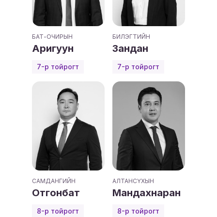
БАТ-ОЧИРЫН
БИЛЭГТИЙН
Аригуун
Зандан
7-р тойрогт
7-р тойрогт
САМДАНГИЙН
АЛТАНСҮХЫН
Отгонбат
Мандахнаран
8-р тойрогт
8-р тойрогт