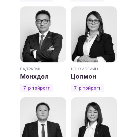
БАДРАЛЫН
ЦОНХИОГИЙН
Мөнхдөл
Цолмон
7-р тойрогт
7-р тойрогт