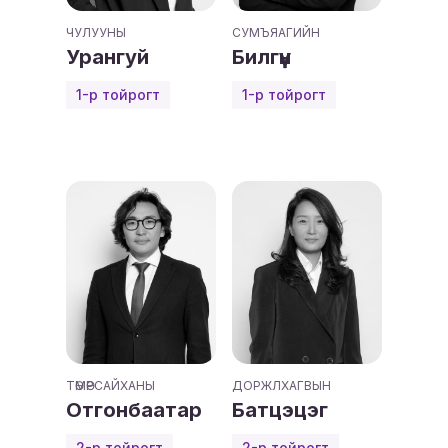
ЧУЛУУНЫ
СУМЪЯАГИЙН
Урангуй
Билгүүн
1-р тойрогт
1-р тойрогт
ТӨМӨРСАЙХАНЫ
ДОРЖЛХАГВЫН
Отгонбаатар
Батцэцэг
2-р тойрогт
2-р тойрогт