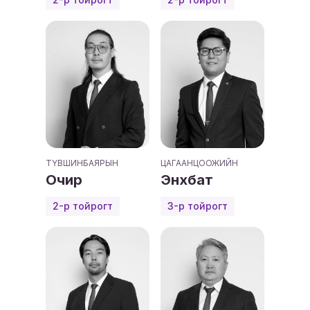
ТҮВШИНБАЯРЫН
ЦАГААНЦООЖИЙН
Очир
Энхбат
2-р тойрогт
3-р тойрогт