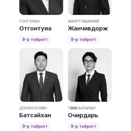
ГОНГОРЫН
АМАРТҮВШИНИЙ
Отгонтуяа
Жанчивдорж
8-р тойрогт
8-р тойрогт
ДОРЖООГИЙН
ТӨМӨРБААТАРЫН
Батсайхан
Очирдарь
9-р тойрогт
9-р тойрогт