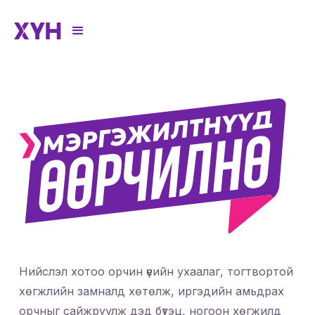
Нийслэл хотоо орчин үеийн ухаалаг, тогтвортой
хөгжлийн замналд хөтөлж, иргэдийн амьдрах
орчныг сайжруулж дэд бүтэц, ногоон хөгжилд