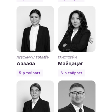
ЛУВСАНЧҮЛТЭМИЙН
ГАНСҮХИЙН
Аззаяа
Майцэцэг
5-р тойрогт
6-р тойрогт