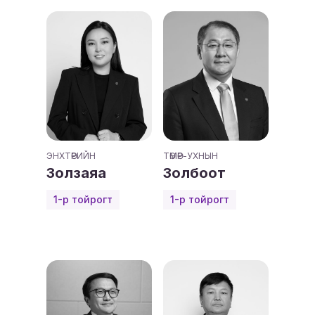
ЭНХТӨРИЙН
ТӨМӨР-УХНЫН
Золзаяа
Золбоот
1-р тойрогт
1-р тойрогт