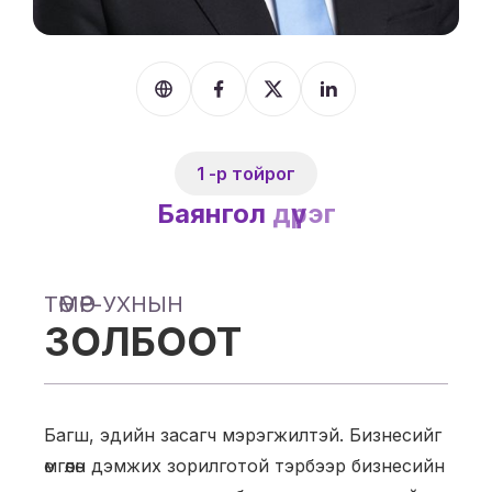
1 -р тойрог
Баянгол
дүүрэг
ТӨМӨР-УХНЫН
ЗОЛБООТ
Багш, эдийн засагч мэрэгжилтэй. Бизнесийг
өмгөөлөн дэмжих зорилготой тэрбээр бизнесийн