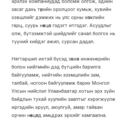
эрхлэх компаниудад боломж олгож, эдийн
засаг дахь төрийн оролцоог хумьж, хувийн
хэвшлийг дэмжих нь улс орны хөгжлийн
гарц, суурь нөхцөл гэдэгт итгэдэг. Асуудлыг
олж, бүтээмжтэй шийдлийг санал болгох нь
түүний хийдэг ажил, сурсан дадал.
Нягтаршил ихтэй бүсэд зөвхөн инженерийн
болон нийгмийн дэд бүтцийн барилга
байгууламж, нийтийн эзэмшлийн зам,
талбай, ногоон байгууламж барих Монгол
Улсын нийслэл Улаанбаатар хотын эрх зүйн
байдлын тухай хуулийн заалтыг хэрэгжүүлж
иргэдийн эрүүл, аюулгүй, амар тайван
орчин нөхцөлд амьдрах эрхийг хамгаална.