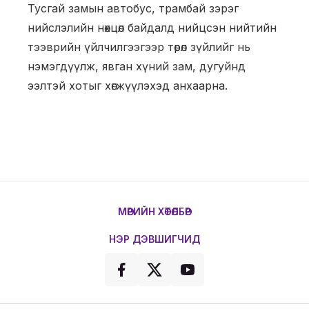
Тусгай замын автобус, трамбай зэрэг
нийслэлийн нөхцөл байдалд нийцсэн нийтийн
тээврийн үйлчилгээгээр төрөл зүйлийг нь
нэмэгдүүлж, явган хүний зам, дугуйнд
ээлтэй хотыг хөгжүүлэхэд анхаарна.
МӨРИЙН ХӨТӨЛБӨР
НЭР ДЭВШИГЧИД