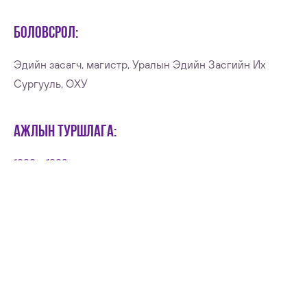
БОЛОВСРОЛ:
Эдийн засагч, магистр, Уралын Эдийн Засгийн Их
Сургууль, ОХУ
АЖЛЫН ТУРШЛАГА:
1989 - 1992
Санхүүгийн мэргэжилтэн
Шинжлэх Ухаан Техник Дээд Боловсролын Улсын
Хороо
1993 - 2004
Үүсгэн байгуулагч / Гүйцэтгэх захирал
"Тайшир" ББХК